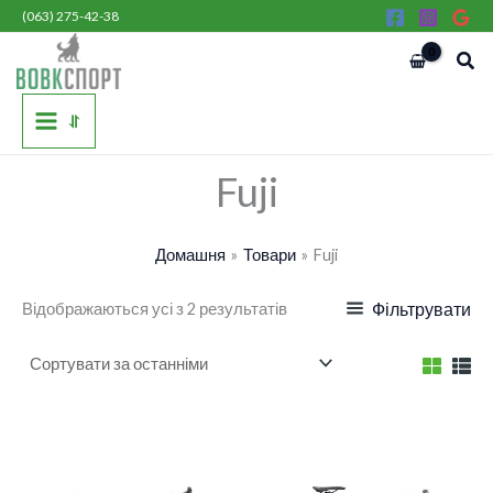
Сортовано
Перейти
(063) 275-42-38
за
останнім
до
Пош
вмісту
⥯
Fuji
Домашня
Товари
Fuji
Відображаються усі з 2 результатів
Фільтрувати