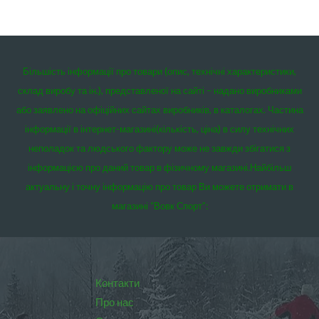
Більшість інформації про товари (опис, технічні характеристики,
склад виробу та ін.), представленої на сайті – надано виробниками
або заявлено на офіційних сайтах виробників, в каталогах. Частина
інформації в інтернет-магазині(кількість, ціна) в силу технічних
неполадок та людського фактору може не завжди збігатися з
інформацією про даний товар в фізичному магазині.
Найбільш
актуальну і точну інформацію про товар Ви можете отримати в
магазині “Вовк Спорт”:
Контакти
Про нас