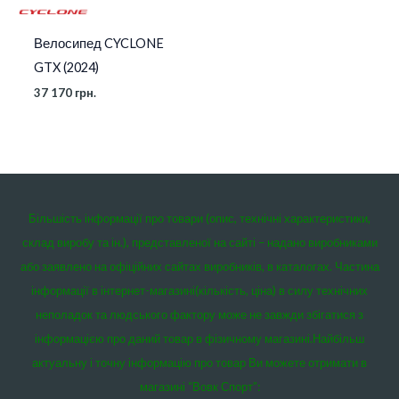
Велосипед CYCLONE
GTX (2024)
37 170
грн.
Більшість інформації про товари (опис, технічні характеристики,
склад виробу та ін.), представленої на сайті – надано виробниками
або заявлено на офіційних сайтах виробників, в каталогах. Частина
інформації в інтернет-магазині(кількість, ціна) в силу технічних
неполадок та людського фактору може не завжди збігатися з
інформацією про даний товар в фізичному магазині.
Найбільш
актуальну і точну інформацію про товар Ви можете отримати в
магазині “Вовк Спорт”: