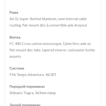
Рама
A6-SL Super-Butted Aluminum, semi-internal cable
routing, flat-mount disc & convertible axle dropout
Вилка
FC-440 Cross carbon monocoque, 12mm thru-axle w/
flat-mount disc tabs, tapered steerer, rack/water bottle
mounts
Система
FSA Tempo Adventure, 46/30T
Передній перемикач
Shimano Tiagra, 34.9mm clamp
Задній перемикач