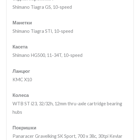
Shimano Tiagra GS, 10-speed
Манетки
Shimano Tiagra STI, 10-speed
Касета
Shimano HG500, 11-34T, 10-speed
Ланцюг
KMC X10
Колеса
WTB ST i23, 32/32h, 12mm thru-axle cartridge bearing
hubs
Покришки
Panaracer Gravelking SK Sport, 700 x 38c, 30tpi Kevlar