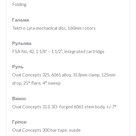
Folding
Гальма
Tektro Lyra mechanical disc, 160mm rotors
Рульова
FSA No. 42, 1 1/8″ – 1 1/2″, integrated cartridge
Руль
Oval Concepts 325, 6061 alloy, 31.8mm clamp, 125mm
drop, 25° flare, 4° sweep
Винос
Oval Concepts 313, 3D-forged 6061 stem body, +/-7°
Гріпси
Oval Concepts 300 bar tape, suede