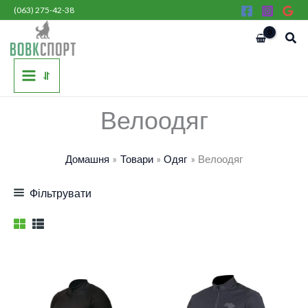
Перейти
(063) 275-42-38
до
Пош
вмісту
⥯
Велоодяг
Домашня
Товари
Одяг
Велоодяг
Фільтрувати