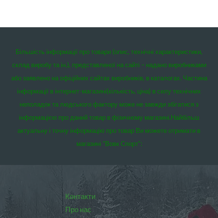
Більшість інформації про товари (опис, технічні характеристики,
склад виробу та ін.), представленої на сайті – надано виробниками
або заявлено на офіційних сайтах виробників, в каталогах. Частина
інформації в інтернет-магазині(кількість, ціна) в силу технічних
неполадок та людського фактору може не завжди збігатися з
інформацією про даний товар в фізичному магазині.
Найбільш
актуальну і точну інформацію про товар Ви можете отримати в
магазині “Вовк Спорт”:
Контакти
Про нас