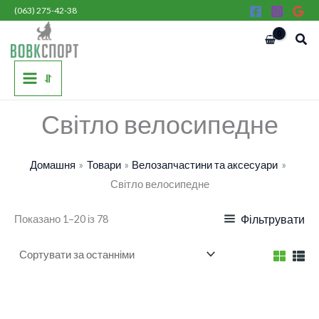
Сортовано
Перейти
(063) 275-42-38
за
останнім
до
Пош
вмісту
⥯
Світло велосипедне
Домашня
Товари
Велозапчастини та аксесуари
Світло велосипедне
Показано 1–20 із 78
Фільтрувати