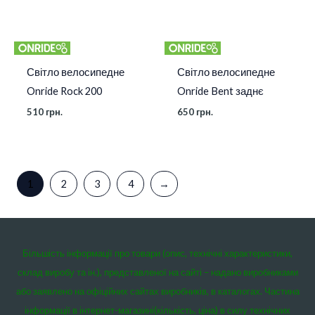
Світло велосипедне
Світло велосипедне
Onride Rock 200
Onride Bent заднє
510
грн.
650
грн.
1
2
3
4
→
Більшість інформації про товари (опис, технічні характеристики,
склад виробу та ін.), представленої на сайті – надано виробниками
або заявлено на офіційних сайтах виробників, в каталогах. Частина
інформації в інтернет-магазині(кількість, ціна) в силу технічних