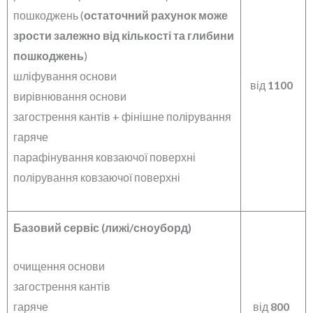
пошкоджень (
остаточний рахунок може
зрости залежно від кількості та глибини
пошкоджень
)
шліфування основи
від
1100
вирівнювання основи
загострення кантів + фінішне полірування
гаряче
парафінування ковзаючої поверхні
полірування ковзаючої поверхні
Базовий сервіс (лижі/сноуборд)
очищення основи
загострення кантів
гаряче
від
800