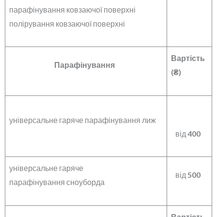
парафінування ковзаючої поверхні
полірування ковзаючої поверхні
Вартість
Парафінування
(₴)
універсальне гаряче парафінування лиж
від
40
0
універсальне гаряче
від
5
00
парафінування сноуборда
Вартість