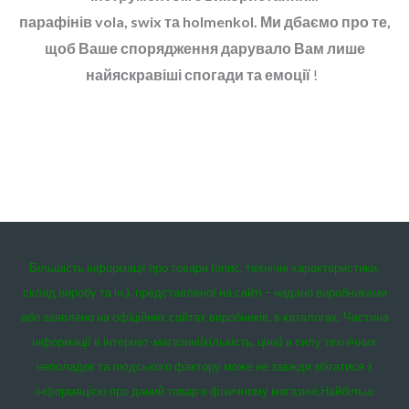
парафінів
vola
, swix та holmenkol. Ми дбаємо про те,
щоб Ваше спорядження дарувало Вам лише
найяскравіші спогади та емоції
!
Більшість інформації про товари (опис, технічні характеристики,
склад виробу та ін.), представленої на сайті – надано виробниками
або заявлено на офіційних сайтах виробників, в каталогах. Частина
інформації в інтернет-магазині(кількість, ціна) в силу технічних
неполадок та людського фактору може не завжди збігатися з
інформацією про даний товар в фізичному магазині.
Найбільш