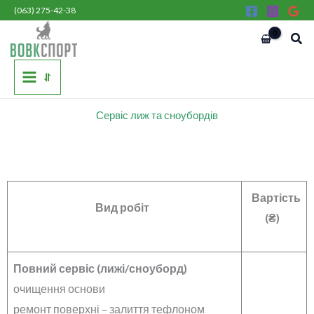
Перейти
(063) 275-42-38
до
Пош
вмісту
⥯
Сервіс лиж
та сноубордів
Вартість
Вид робіт
(₴)
Повний сервіс (лижі/сноуборд)
очищення основи
ремонт поверхні – залиття тефлоном