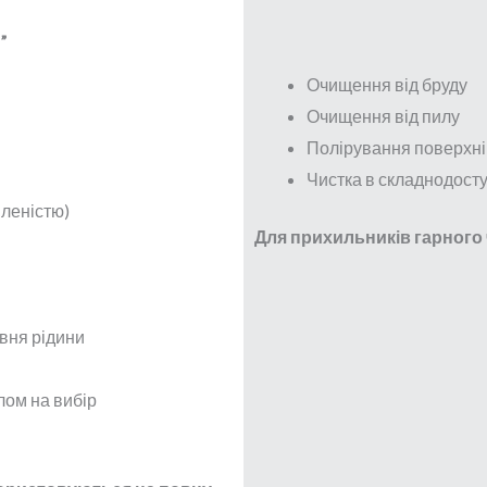
”
Очищення від бруду
Очищення від пилу
Полірування поверхні
Чистка в складнодост
вленістю)
Для прихильників гарного
івня рідини
лом на вибір