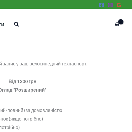
Пошук
ТИ
ий запис у ваш велосипедний техпаспорт.
Від 1300 грн
Огляд “Розширений”
вий/повний (за домовленістю
онок (якщо потрібно)
потрібно)