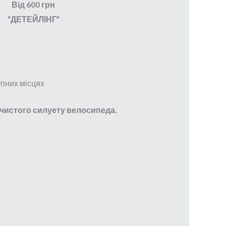
Від 600 грн
“ДЕТЕЙЛІНГ”
упних місцях
 чистого силуету велосипеда.