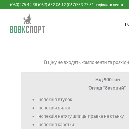
Перейти
(063)275 42 38
(
067) 652 06 12
(067)733 77
51
надіслати листа
до
вмісту
Г
В ціну не входять компоненти та розхід
Від 900 грн
Огляд “базовий”
Інспекція втулок
Інспекція вилки
Інспекція натягу шпиць, правка на станку
Інспекція каретки