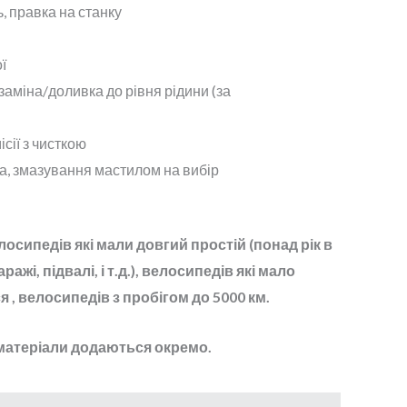
, правка на станку
и
ї
аміна/доливка до рівня рідини (за
сії з чисткою
а, змазування мастилом на вибір
лосипедів які мали довгий простій (понад рік в
ажі, підвалі, і т.д.), велосипедів які мало
, велосипедів з пробігом до 5000 км.
матеріали додаються окремо.