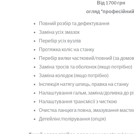
Від 1700 грн
огляд “професійний
Повний розбір та дефектування
Заміна усіх змазок
Перебір усіх вузлів
Протяжка коліс на станку
Перебір вилки частковий/повний (за домо
Заміна тросів та оболонок (якщо потрібно)
Заміна колодок (якщо потрібно)
Інспекція натягу шпиць, правка на станку
Налаштування гальм, заміна/доливка до р
Налаштування трансмісії з чисткою
Очистка ланцюга повна, змазування масти
Детейлінг/полірування (опція)