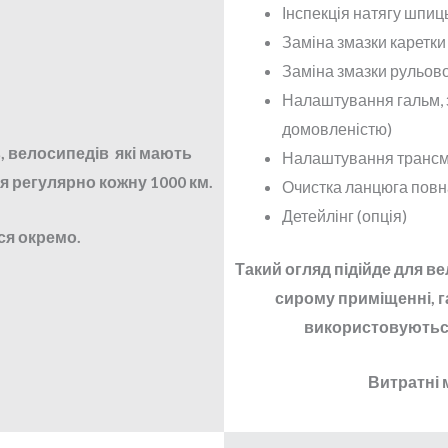
Інспекція натягу шпиць
Заміна змазки каретк
Заміна змазки рульово
Налаштування гальм, з
домовленістю)
, велосипедів які мають
Налаштування трансмі
я регулярно кожну 1000 км.
Очистка ланцюга повн
Детейлінг (опція)
ся окремо.
Такий огляд підійде для ве
сирому приміщенні, гар
використовуються 
Витратні 