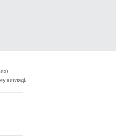
чих)
му вигляді.