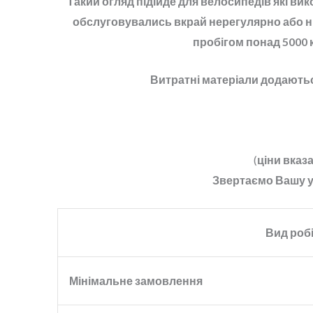
Такий огляд підійде для велосипедів які ви
обслуговувались вкрай нерегулярно або ні
пробігом понад 5000 
Витратні матеріали додають
(
ціни вказ
Звертаємо Вашу ув
Вид роб
Мінімальне замовлення