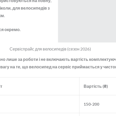
користовуються на повну,
коли, для велосипедів з
км.
ся окремо.
Сервіспрайс для велосипедів (сезон 2026)
ано лише за роботи і не включають вартість комплектую
агу на те, що велосипед на сервіс приймається у чисто
іт
Вартість (₴)
150-200