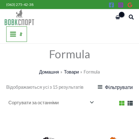
Сортовано
Перейти
(063) 275-42-38
за
останнім
до
Пош
вмісту
⥯
Formula
Домашня
Товари
Formula
Відображаються усі з 15 результатів
Фільтрувати