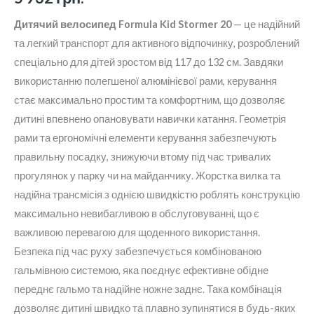
Дитячий велосипед Formula Kid Stormer 20
— це надійний
та легкий транспорт для активного відпочинку, розроблений
спеціально для дітей зростом від 117 до 132 см. Завдяки
використанню полегшеної алюмінієвої рами, керування
стає максимально простим та комфортним, що дозволяє
дитині впевнено опановувати навички катання. Геометрія
рами та ергономічні елементи керування забезпечують
правильну посадку, знижуючи втому під час тривалих
прогулянок у парку чи на майданчику. Жорстка вилка та
надійна трансмісія з однією швидкістю роблять конструкцію
максимально невибагливою в обслуговуванні, що є
важливою перевагою для щоденного використання.
Безпека під час руху забезпечується комбінованою
гальмівною системою, яка поєднує ефективне обідне
переднє гальмо та надійне ножне заднє. Така комбінація
дозволяє дитині швидко та плавно зупинятися в будь-яких