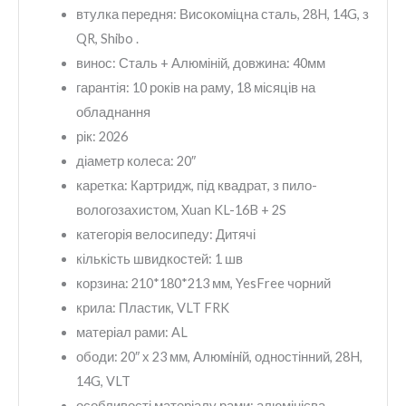
втулка передня:
Високоміцна сталь, 28H, 14G, з
QR, Shibo .
винос:
Сталь + Алюміній, довжина: 40мм
гарантія: 1
0 років на раму, 18 місяців на
обладнання
рік:
2026
діаметр колеса:
20″
каретка:
Картридж, під квадрат, з пило-
вологозахистом, Xuan KL-16B + 2S
категорія велосипеду:
Дитячі
кількість швидкостей:
1 шв
корзина:
210*180*213 мм, YesFree чорний
крила:
Пластик, VLT FRK
матеріал рами:
AL
ободи:
20″ х 23 мм, Алюмiнiй, одностінний, 28H,
14G, VLT
особливості матеріалу рами:
алюмінієва,