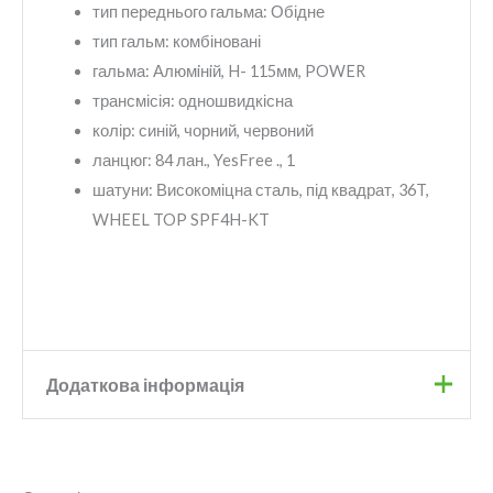
тип переднього гальма:
Обідне
тип гальм:
комбіновані
гальма:
Алюмiнiй, H- 115мм, POWER
трансмісія:
одношвидкісна
колір:
синій, чорний, червоний
ланцюг:
84 лан., YesFree ., 1
шатуни:
Високоміцна сталь, під квадрат, 36T,
WHEEL TOP SPF4H-KT
Додаткова інформація
Бренд
Formula