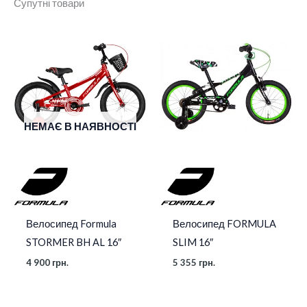
Супутні товари
Колір
Синій
,
Червоний
,
Чорний
Діаметр коліс
20"
НЕМАЄ В НАЯВНОСТІ
Велосипед Formula
Велосипед FORMULA
STORMER BH AL 16″
SLIM 16″
4 900
грн.
5 355
грн.