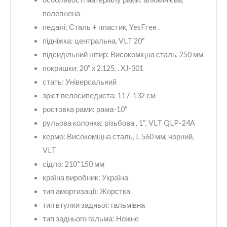
полегшена
педалі:
Сталь + пластик, YesFree .
підніжка:
центральна, VLT 20″
підсидільний штир:
Високоміцна сталь, 250 мм
покришки:
20″ x 2.125, . XJ-301
стать:
Універсальний
зріст велосипедиста:
117-132 см
ростовка рами:
рама-10″
рульова колонка:
різьбова , 1″, VLT QLP-24A
кермо:
Високоміцна сталь, L 560 мм, чорний,
VLT
сідло:
210*150 мм
країна виробник:
Україна
тип амортизації:
Жорстка
тип втулки задньої:
гальмівна
тип заднього гальма:
Ножне