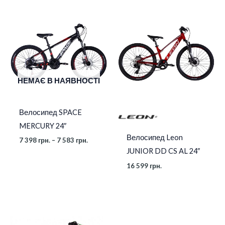
Діапазон
цін:
від
7
398 грн.
до
7
583 грн.
НЕМАЄ В НАЯВНОСТІ
Велосипед SPACE
MERCURY 24″
Велосипед Leon
7 398
грн.
–
7 583
грн.
JUNIOR DD CS AL 24″
16 599
грн.