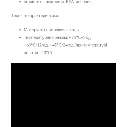
не містить шкідливих BPA-речовин
Технічні характеристики:
Матеріал: нержавіюча сталь
Температурний режим: +75°C/6год,
+60°C/12год, +45°C/24год (при температурі
повітря +20°C)