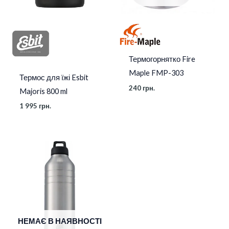
Термогорнятко Fire
Maple FMP-303
Термос для їжі Esbit
240
грн.
Majoris 800 ml
1 995
грн.
Діапазон
цін:
від
1
000 грн.
до
1
285 грн.
НЕМАЄ В НАЯВНОСТІ