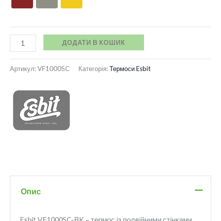
ДОДАТИ В КОШИК
Артикул:
VF1000SC
Категорія:
Термоси Esbit
Опис
Esbit VF1000SC-BK – термос із подвійними стінками.