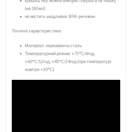
кришка, яку можна використовувати як чашку
(на 185мл)
не містить шкідливих BPA-речовин
Технічні характеристики:
Матеріал: нержавіюча сталь
Температурний режим: +75°C/6год,
+60°C/12год, +45°C/24год (при температурі
повітря +20°C)