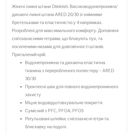
Жіночі лижні штани Diminish. Висоководонепроникні/
дихаючі лижні штани ARED 20/30 зі знімними
бретельками та еластичністю у 4 напрямках.
Розроблені для максимального комфорту. Доповнені
снігозахисними гетрами, що блокують пух, та
посиленими низами для довговічності штанів.
Приталений крій.
Водонепроникна та дихаюча еластична
тканина з переробленого поліестеру – ARED
30/30
Проклеєні шви для повного водонепроникного
захисту
Міцне водовідштовхувальне покриття
Сумісний з PFC, PFOA, PFOS
Регульовані шлейки, снігозахисні гетри та
блискавку на подолі.