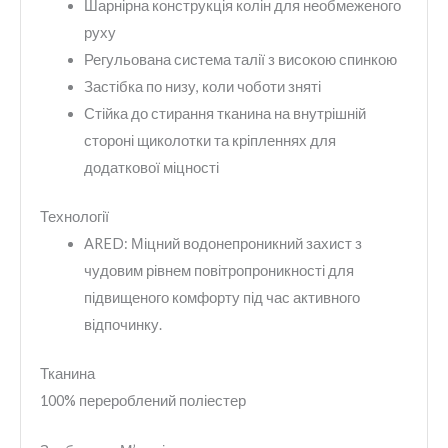
Шарнірна конструкція колін для необмеженого
руху
Регульована система талії з високою спинкою
Застібка по низу, коли чоботи зняті
Стійка до стирання тканина на внутрішній
стороні щиколотки та кріпленнях для
додаткової міцності
Технології
ARED:
Міцний водонепроникний захист з
чудовим рівнем повітропроникності для
підвищеного комфорту під час активного
відпочинку.
Тканина
100% перероблений поліестер