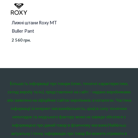
Лижні штани Roxy MT
Buller Pant
2 560
грн.
Більшість інформації про товари (опис, технічні характеристики,
склад виробу та ін.), представленої на сайті – надано виробниками
або заявлено на офіційних сайтах виробників, в каталогах. Частина
інформації в інтернет-магазині(кількість, ціна) в силу технічних
неполадок та людського фактору може не завжди збігатися з
інформацією про даний товар в фізичному магазині.
Найбільш
актуальну і точну інформацію про товар Ви можете отримати в