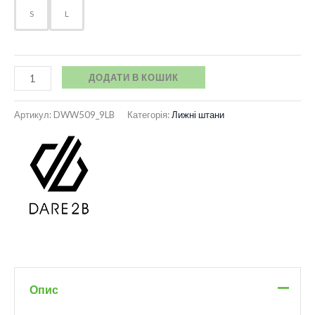
S
L
ДОДАТИ В КОШИК
Артикул:
DWW509_9LB
Категорія:
Лижні штани
Опис