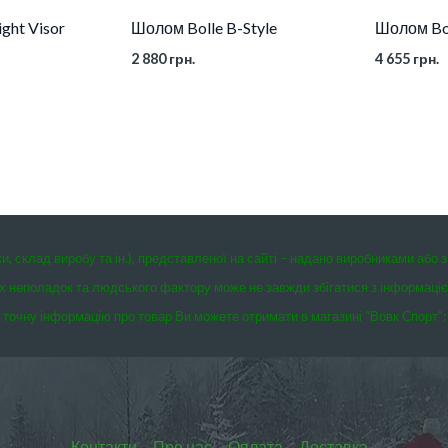
ght Visor
Шолом Bolle B-Style
Шолом Bol
2 880
грн.
4 655
грн.
ки, склад виробу та ін.), представленої на сайті – надано виробниками або 
чних неполадок та людського фактору може не завжди збігатися з інформаці
точну інформацію про товар Ви можете отримати в магазині “Вовк Спорт”:
Контакти
Про нас
Оплата
Доставка