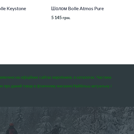
le Keystone
Шолом Bolle Atmos Pure
5 145
грн.
заявлено на офіційних сайтах виробників, в каталогах. Частина
єю про даний товар в фізичному магазині.
Найбільш актуальну і