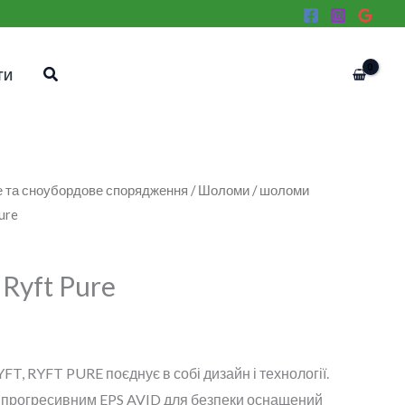
Пошук
ТИ
 та сноубордове спорядження
/
Шоломи
/
шоломи
ure
Ryft Pure
FT, RYFT PURE поєднує в собі дизайн і технології.
з прогресивним EPS AVID для безпеки оснащений