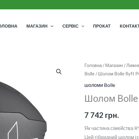
ОЛОВНА
МАГАЗИН
СЕРВІС
ПРОКАТ
КОНТАК
Шолом
Головна
/
Магазин
/
Лижне
Bolle
/ Шолом Bolle Ryft P
Bolle
Ryft
шоломи Bolle
Pure
Шолом Bolle 
кількість
7 742
грн.
Як частина сімейства RY
Цей гібридний шолом і