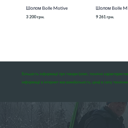
Шолом Bolle Motive
Шолом Bolle Mi
3 200
грн.
9 261
грн.
Більшість інформації про товари (опис, технічні характеристи
інформації в інтернет-магазині(кількість, ціна) в силу техні