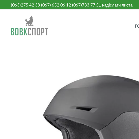
Перейти
(063)275 42 38
(
067) 652 06 12
(067)733 77
51
надіслати листа
до
вмісту
Г