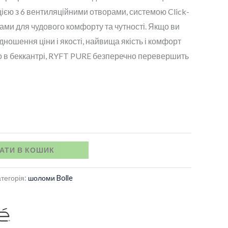
єю з 6 вентиляційними отворами, системою Click-
ми для чудового комфорту та чутності. Якщо ви
дношення ціни і якості, найвища якість і комфорт
бо в беккантрі, RYFT PURE безперечно перевершить
АТИ В КОШИК
тегорія:
шоломи Bolle