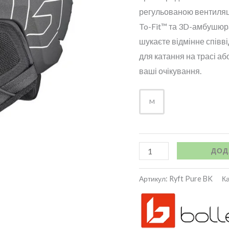
регульованою вентиляці
To-Fit™ та 3D-амбушюра
шукаєте відмінне співві
для катання на трасі а
ваші очікування.
M
ДОД
Артикул:
Ryft Pure BK
Ка