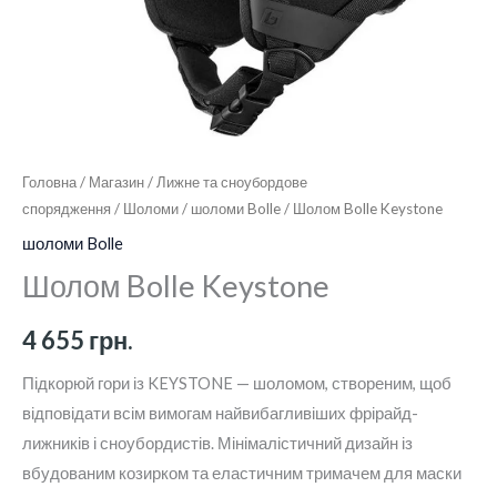
Головна
/
Магазин
/
Лижне та сноубордове
спорядження
/
Шоломи
/
шоломи Bolle
/ Шолом Bolle Keystone
шоломи Bolle
Шолом Bolle Keystone
4 655
грн.
Підкорюй гори із KEYSTONE — шоломом, створеним, щоб
відповідати всім вимогам найвибагливіших фрірайд-
лижників і сноубордистів. Мінімалістичний дизайн із
вбудованим козирком та еластичним тримачем для маски