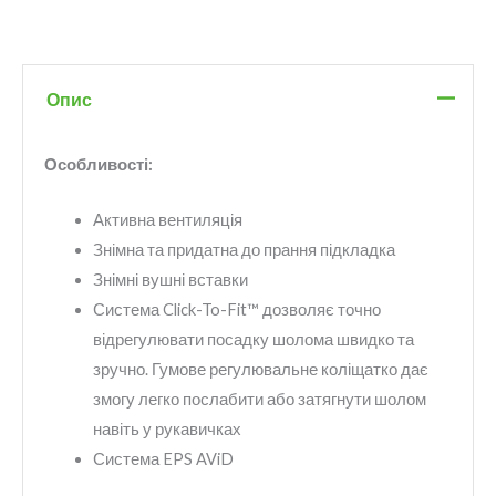
Опис
Особливості:
Активна вентиляція
Знімна та придатна до прання підкладка
Знімні вушні вставки
Система Click-To-Fit™ дозволяє точно
відрегулювати посадку шолома швидко та
зручно. Гумове регулювальне коліщатко дає
змогу легко послабити або затягнути шолом
навіть у рукавичках
Система EPS AViD