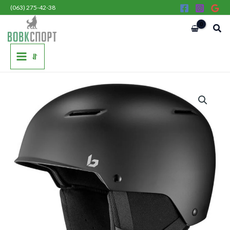
Перейти
(063) 275-42-38
до
Пош
вмісту
⥯
Шолом
Bolle
Keystone
кількість