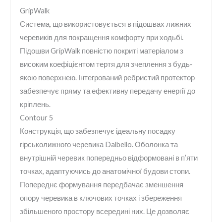
GripWalk
Система, що використовується в підошвах лижних
черевиків для покращення комфорту при ходьбі.
Підошви GripWalk повністю покриті матеріалом з
високим коефіцієнтом тертя для зчеплення з будь-
якою поверхнею. Інтегрований ребристий протектор
забезпечує пряму та ефективну передачу енергії до
кріплень.
Contour 5
Конструкція, що забезпечує ідеальну посадку
гірськолижного черевика Dalbello. Оболонка та
внутрішній черевик попередньо відформовані в п’яти
точках, адаптуючись до анатомічної будови стопи.
Попереднє формування передбачає зменшення
опору черевика в ключових точках і збереження
збільшеного простору всередині них. Це дозволяє