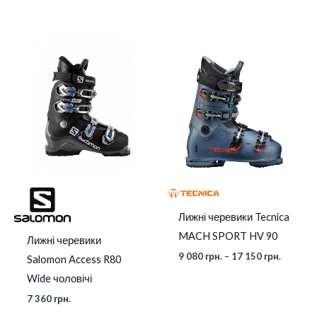
Діапазо
цін:
від
9
080 грн.
до
17
150 грн.
Лижні черевики Tecnica
MACH SPORT HV 90
Лижні черевики
9 080
грн.
–
17 150
грн.
Salomon Access R80
Wide чоловічі
7 360
грн.