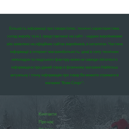
Більшість інформації про товари (опис, технічні характеристики,
склад виробу та ін.), представленої на сайті – надано виробниками
або заявлено на офіційних сайтах виробників, в каталогах. Частина
інформації в інтернет-магазині(кількість, ціна) в силу технічних
неполадок та людського фактору може не завжди збігатися з
інформацією про даний товар в фізичному магазині.
Найбільш
актуальну і точну інформацію про товар Ви можете отримати в
магазині “Вовк Спорт”:
Контакти
Про нас