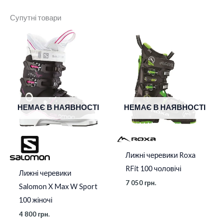
Супутні товари
Колір
Polar White Black
Ширина
99 mm
Розмір
23.5
,
24.5
,
25.5
,
26.5
НЕМАЄ В НАЯВНОСТІ
НЕМАЄ В НАЯВНОСТІ
Лижні черевики Roxa
RFit 100 чоловічі
Лижні черевики
7 050
грн.
Salomon X Max W Sport
100 жіночі
4 800
грн.