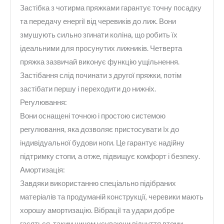
Застібка з чотирма пряжками гарантує точну посадку
та передачу енергії від черевиків до лиж. Вони
змушують сильно згинати коліна, що робить їх
ідеальними для просунутих лижників. Четверта
пряжка зазвичай виконує функцію ущільнення.
Застібання слід починати з другої пряжки, потім
застібати першу і переходити до нижніх.
Регулювання:
Вони оснащені точною і простою системою
регулювання, яка дозволяє пристосувати їх до
індивідуальної будови ноги. Це гарантує надійну
підтримку стопи, а отже, підвищує комфорт і безпеку.
Амортизація:
Завдяки використанню спеціально підібраних
матеріалів та продуманій конструкції, черевики мають
хорошу амортизацію. Вібрації та удари добре
гасяться, таким чином усуваючи відчуття втоми,