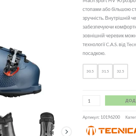
Mach Sport HV 90 розро
стопами або більшою ст
зручність. Внутрішній ч
забезпечуючи комфортну
зовнішній черевик мож
технології C.A.S. від T
посадкою.
30.5
31.5
32.5
ДОД
Артикул:
10196200
Катег