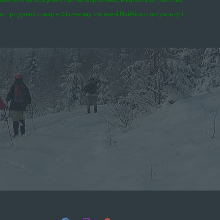
єю про даний товар в фізичному магазині.
Найбільш актуальну і