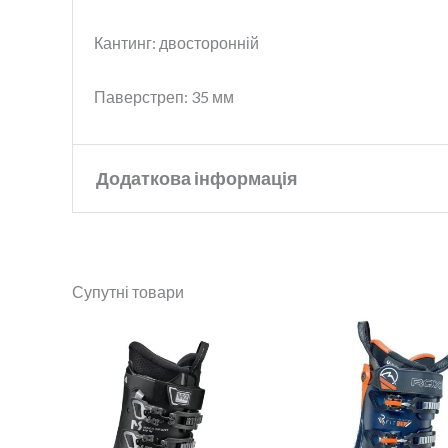
Кантинг: двосторонній
Паверстреп: 35 мм
Додаткова інформація
Бренд
Technica
Супутні товари
Колір
Grey
Розмір
26.5
,
27.5
,
28.5
,
29.5
,
30.5
,
Стать
Чоловічі