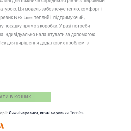
блені для лижників середнього рівня з широкими
17
атурою. Ця модель забезпечує тепло, комфорт і
еревик NFS Liner теплий і підтримуючий,
150 грн.
 посадку прямо з коробки. У разі потреби
на індивідуально налаштувати за допомогою
ecnica для вирішення додаткових проблем із
АТИ В КОШИК
орії:
Лижні черевики
,
лижні черевики Tecnica