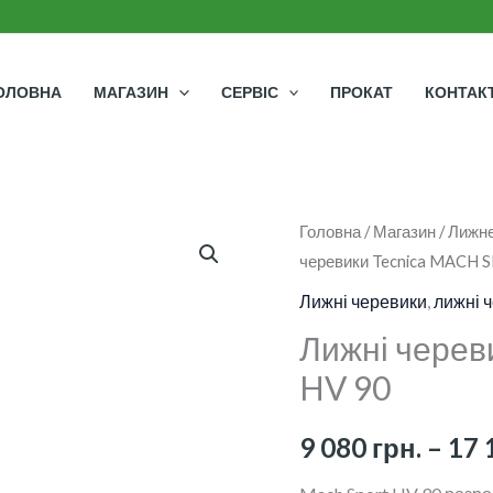
ОЛОВНА
МАГАЗИН
СЕРВІС
ПРОКАТ
КОНТАК
Лижні
Головна
/
Магазин
/
Лижне
черевики Tecnica MACH 
черевики
Tecnica
Лижні черевики
,
лижні 
MACH
Лижні черев
SPORT
HV 90
HV
90
9 080
грн.
–
17 
кількість