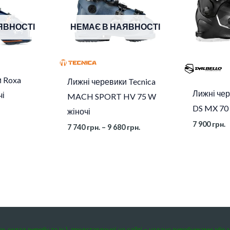
680 грн.
ЯВНОСТІ
НЕМАЄ В НАЯВНОСТІ
и Roxa
Лижні черевики Tecnica
Лижні чер
чі
MACH SPORT HV 75 W
DS MX 70
жіночі
7 900
грн.
7 740
грн.
–
9 680
грн.
ки, склад виробу та ін.), представленої на сайті – надано виробниками або 