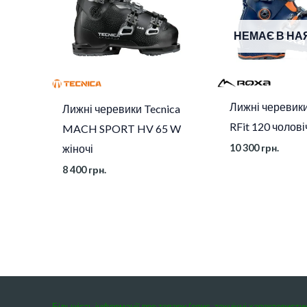
НЕМАЄ В НА
Лижні черевик
Лижні черевики Tecnica
RFit 120 чолові
MACH SPORT HV 65 W
10 300
грн.
жіночі
8 400
грн.
Більшість інформації про товари (опис, технічні характеристи