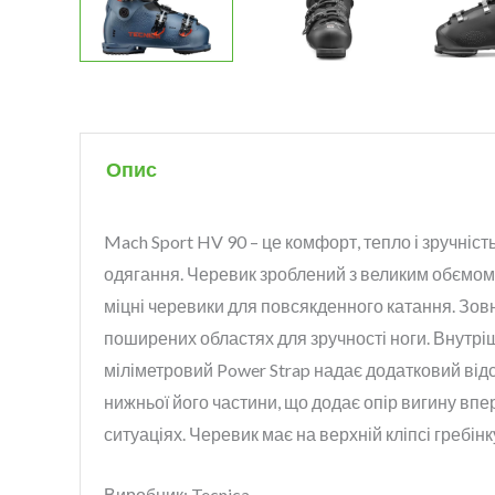
Опис
Mach Sport HV 90 – це комфорт, тепло і зручність
одягання. Черевик зроблений з великим обємом, 
міцні черевики для повсякденного катання.
Зовн
поширених областях для зручності ноги. Внутріш
міліметровий Power Strap надає додатковий відс
нижньої його частини, що додає опір вигину впер
ситуаціях. Черевик має на верхній кліпсі гребі
Виробник: Tecnica