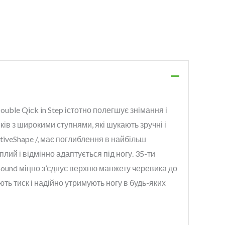
ouble Qick in Step істотно полегшує знімання і
ів з широкими ступнями, які шукають зручні і
tiveShape /, має поглиблення в найбільш
ий і відмінно адаптується під ногу. 35-ти
ebound міцно з’єднує верхню манжету черевика до
ть тиск і надійно утримують ногу в будь-яких