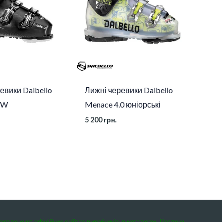
евики Dalbello
Лижні черевики Dalbello
 W
Menace 4.0 юніорські
5 200
грн.
заявлено на офіційних сайтах виробників, в каталогах. Частина