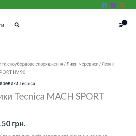
Пошук
ТИ
 та сноубордове спорядження
/
Лижні черевики
/ Лижні
Діапазон
SPORT HV 90
цін:
черевики Tecnica
від
ики Tecnica MACH SPORT
9
080 грн.
150
грн.
до