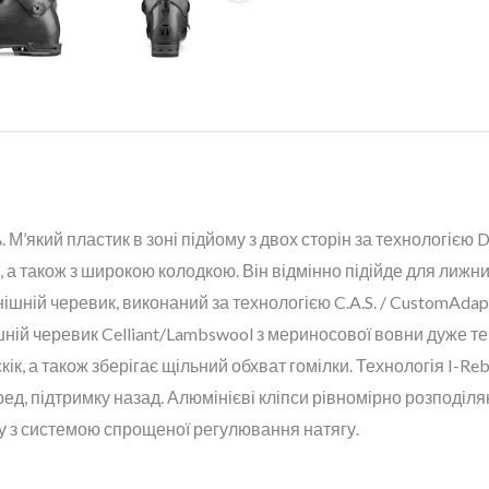
. М’який пластик в зоні підйому з двох сторін за технологією D
а також з широкою колодкою. Він відмінно підійде для лижник
ішній черевик, виконаний за технологією C.A.S. / CustomAdap
ній черевик Celliant/Lambswool з мериносової вовни дуже тепл
кік, а також зберігає щільний обхват гомілки. Технологія I-R
ед, підтримку назад. Алюмінієві кліпси рівномірно розподіляю
нку з системою спрощеної регулювання натягу.