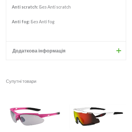
Anti scratch:
Без Anti scratch
Anti fog:
Без Anti fog
Додаткова інформація
Бренд
Relax
Супутні товари
Колір
Blue
Діапазон
Лінзи
Smoke
цін:
від
2
170 грн.
до
3
670 грн.