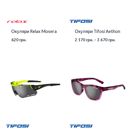
Окуляри Relax Mosera
Окуляри Tifosi Aethon
620
грн.
2 170
грн.
–
3 670
грн.
Діапазон
Діапазон
цін:
цін:
від
від
2
1
150 грн.
390 грн.
до
до
3
1
670 грн.
590 грн.