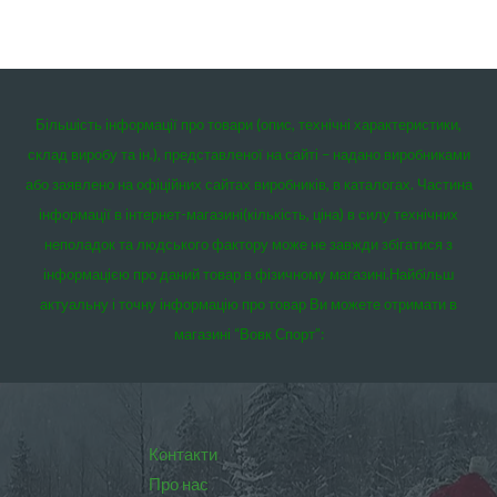
Більшість інформації про товари (опис, технічні характеристики,
склад виробу та ін.), представленої на сайті – надано виробниками
або заявлено на офіційних сайтах виробників, в каталогах. Частина
інформації в інтернет-магазині(кількість, ціна) в силу технічних
неполадок та людського фактору може не завжди збігатися з
інформацією про даний товар в фізичному магазині.
Найбільш
актуальну і точну інформацію про товар Ви можете отримати в
магазині “Вовк Спорт”:
Контакти
Про нас