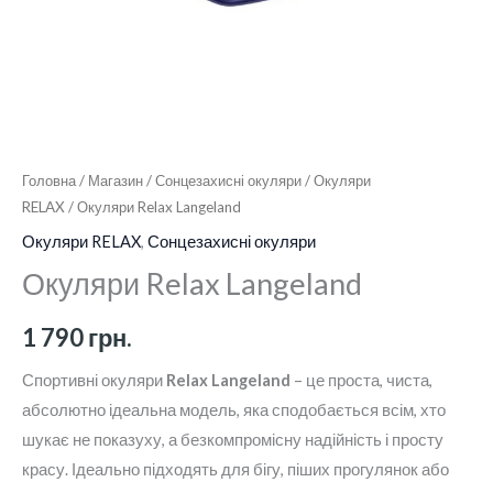
Головна
/
Магазин
/
Сонцезахисні окуляри
/
Окуляри
RELAX
/ Окуляри Relax Langeland
Окуляри RELAX
,
Сонцезахисні окуляри
Окуляри Relax Langeland
1 790
грн.
Спортивні окуляри
Relax Langeland
– це проста, чиста,
абсолютно ідеальна модель, яка сподобається всім, хто
шукає не показуху, а безкомпромісну надійність і просту
красу. Ідеально підходять для бігу, піших прогулянок або