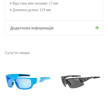
• Відстань між лінзами: 17 мм
• Довжина дужки: 119 мм
Додаткова інформація
Бренд
Relax
Супутні товари
Діапазон
цін:
від
2
150 грн.
до
4
000 грн.