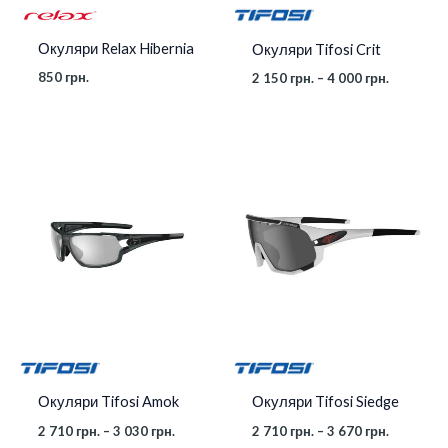
Окуляри Relax Hibernia
Окуляри Tifosi Crit
850
грн.
2 150
грн.
–
4 000
грн.
Діапазон
Діапазон
цін:
цін:
від
від
2
2
710 грн.
710 грн.
до
до
3
3
030 грн.
670 грн.
Окуляри Tifosi Amok
Окуляри Tifosi Siedge
2 710
грн.
–
3 030
грн.
2 710
грн.
–
3 670
грн.