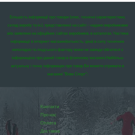
Більшість інформації про товари (опис, технічні характеристики,
склад виробу та ін.), представленої на сайті – надано виробниками
або заявлено на офіційних сайтах виробників, в каталогах. Частина
інформації в інтернет-магазині(кількість, ціна) в силу технічних
неполадок та людського фактору може не завжди збігатися з
інформацією про даний товар в фізичному магазині.
Найбільш
актуальну і точну інформацію про товар Ви можете отримати в
магазині “Вовк Спорт”:
Контакти
Про нас
Оплата
Доставка