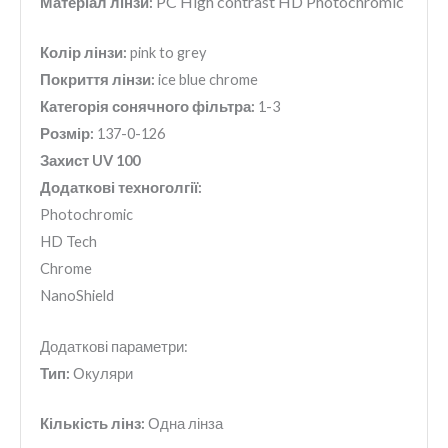
PC High contrast HD Photochromic
Матеріал лінзи:
Колір лінзи:
pink to grey
Покриття лінзи:
ice blue chrome
Категорія сонячного фільтра:
1-3
Розмір:
137-0-126
Захист UV 100
Додаткові техноголгії:
Photochromic
HD Tech
Chrome
NanoShield
Додаткові параметри:
Тип:
Окуляри
Кількість лінз:
Одна лінза