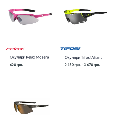
від
2
150 грн.
до
3
670 грн.
Окуляри Relax Mosera
Окуляри Tifosi Alliant
620
грн.
2 150
грн.
–
3 670
грн.