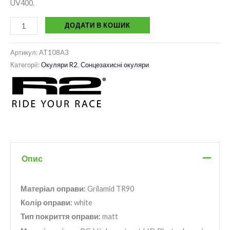
UV400.
ДОДАТИ В КОШИК
Артикул:
AT108A3
Категорії:
Окуляри R2
,
Сонцезахисні окуляри
Опис
Матеріал оправи:
Grilamid TR90
Колір оправи:
white
Тип покриття оправи:
matt