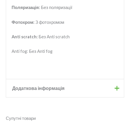
Поляризація:
Без поляризації
Фотохром:
З фотохромом
Anti scratch:
Без Anti scratch
Anti fog: Без Anti fog
Додаткова інформація
Бренд
R2
Супутні товари
Колір
Matt White