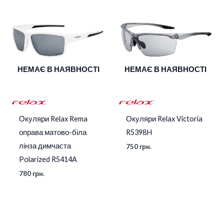
PC High contrast HD
Лінзи
Photochromic
НЕМАЄ В НАЯВНОСТІ
НЕМАЄ В НАЯВНОСТІ
Окуляри Relax Rema
Окуляри Relax Victoria
оправа матово-біла
R5398H
лінза димчаста
750
грн.
Polarized R5414A
780
грн.
Діапазон
цін: