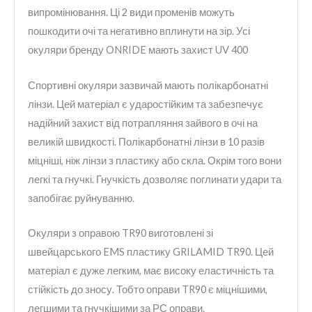
випромінювання. Ці 2 види променів можуть
пошкодити очі та негативно вплинути на зір. Усі
окуляри бренду ONRIDE мають захист UV 400
Спортивні окуляри зазвичай мають полікарбонатні
лінзи. Цей матеріал є ударостійким та забезпечує
надійний захист від потрапляння зайвого в очі на
великій швидкості. Полікарбонатні лінзи в 10 разів
міцніші, ніж лінзи з пластику або скла. Окрім того вони
легкі та гнучкі. Гнучкість дозволяє поглинати удари та
запобігає руйнуванню.
Окуляри з оправою TR90 виготовлені зі
швейцарського EMS пластику GRILAMID TR90. Цей
матеріал є дуже легким, має високу еластичність та
стійкість до зносу. Тобто оправи TR90 є міцнішими,
легшими та гнучкішими за РС оправи.