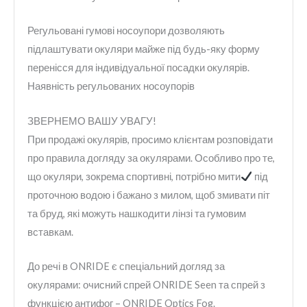
Регульовані гумові носоупори дозволяють
підлаштувати окуляри майже під будь-яку форму
перенісся для індивідуальної посадки окулярів.
Наявність регульованих носоупорів
ЗВЕРНЕМО ВАШУ УВАГУ!
При продажі окулярів, просимо клієнтам розповідати
про правила догляду за окулярами. Особливо про те,
що окуляри, зокрема спортивні, потрібно мити
під
проточною водою і бажано з милом, щоб змивати піт
та бруд, які можуть нашкодити лінзі та гумовим
вставкам.
До речі в ONRIDE є спеціальний догляд за
окулярами: очисний спрей ONRIDE Seen та спрей з
функцією антифог – ONRIDE Optics Fog.