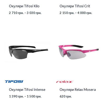
Окуляри Tifosi Kilo
Окуляри Tifosi Crit
2 710
грн.
–
3 030
грн.
2 150
грн.
–
4 000
грн.
Діапазон
цін:
від
1
390 грн.
до
1
500 грн.
Окуляри Relax Mosera
Окуляри Tifosi Intense
620
грн.
1 390
грн.
–
1 500
грн.