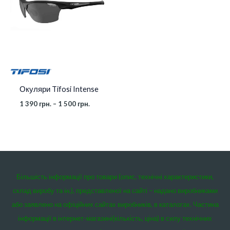
до
1
500 грн.
Окуляри Tifosi Intense
1 390
грн.
–
1 500
грн.
Більшість інформації про товари (опис, технічні характеристики,
склад виробу та ін.), представленої на сайті – надано виробниками
або заявлено на офіційних сайтах виробників, в каталогах. Частина
інформації в інтернет-магазині(кількість, ціна) в силу технічних