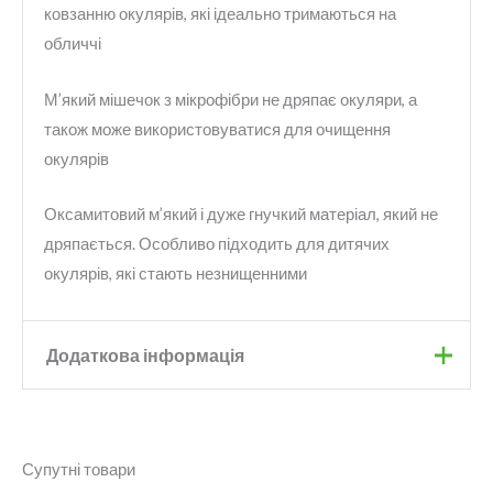
ковзанню окулярів, які ідеально тримаються на
обличчі
М’який мішечок з мікрофібри не дряпає окуляри, а
також може використовуватися для очищення
окулярів
Оксамитовий м’який і дуже гнучкий матеріал, який не
дряпається. Особливо підходить для дитячих
окулярів, які стають незнищенними
Додаткова інформація
Бренд
Relax
Супутні товари
Колір
Blue
,
Green