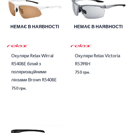
НЕМАЄ В НАЯВНОСТІ
НЕМАЄ В НАЯВНОСТІ
Окуляри Relax Wirral
Окуляри Relax Victoria
R5408E білий з
R5398H
поляризаційними
750
грн.
лінзами Brown R5408E
750
грн.
Діапазон
цін:
від
1
390 грн.