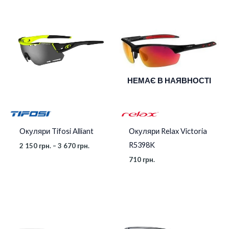
Діапазон
Лінзи
Smoke
цін:
від
2
150 грн.
до
3
670 грн.
НЕМАЄ В НАЯВНОСТІ
Окуляри Relax Victoria
Окуляри Tifosi Alliant
R5398K
2 150
грн.
–
3 670
грн.
710
грн.