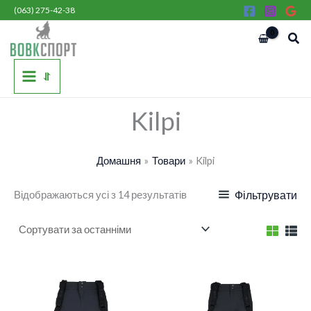
Сортовано
Перейти
(063) 275-42-38
за
останнім
до
Пош
вмісту
⥯
Kilpi
Домашня
Товари
Kilpi
Відображаються усі з 14 результатів
Фільтрувати
Діапазон
цін:
від