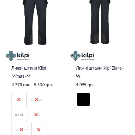
4
770 грн.
до
5
530 грн.
Лижні штани Kilpi
Лижні штани Kilpi Elare-
Mimas-M
W
4 770
грн.
–
5 530
грн.
4 095
грн.
XXL
XL-short
XXXL
L-short
M-short
L