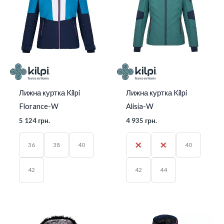
Лижна куртка Kilpi
Лижна куртка Kilpi
Florance-W
Alisia-W
5 124
грн.
4 935
грн.
36
38
40
36
38
40
42
42
44