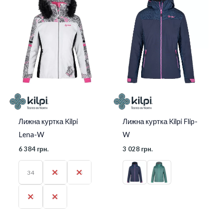
Лижна куртка Kilpi
Лижна куртка Kilpi Flip-
Lena-W
W
6 384
грн.
3 028
грн.
34
36
38
40
42