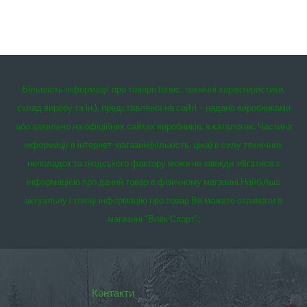
Більшість інформації про товари (опис, технічні характеристики,
склад виробу та ін.), представленої на сайті – надано виробниками
або заявлено на офіційних сайтах виробників, в каталогах. Частина
інформації в інтернет-магазині(кількість, ціна) в силу технічних
неполадок та людського фактору може не завжди збігатися з
інформацією про даний товар в фізичному магазині.
Найбільш
актуальну і точну інформацію про товар Ви можете отримати в
магазині “Вовк Спорт”:
Контакти