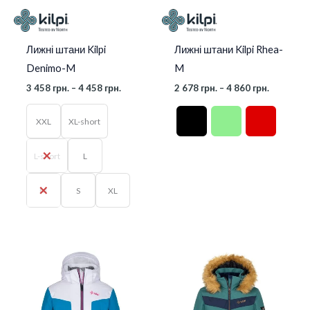
Лижні штани Kilpi
Лижні штани Kilpi Rhea-
Denimo-M
M
3 458
грн.
–
4 458
грн.
2 678
грн.
–
4 860
грн.
XXL
XL-short
L-short
L
M
S
XL