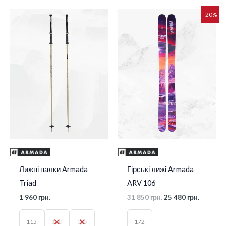
Оригінальна
Поточна
-20%
ціна:
ціна:
31
25
850 грн..
480 грн..
Лижні палки Armada
Гірські лижі Armada
Triad
ARV 106
1 960
грн.
31 850
грн.
25 480
грн.
115
120
125
172