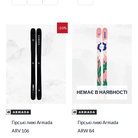
Оригінальна
Поточна
-20%
ціна:
ціна:
31
25
850 грн..
480 грн..
НЕМАЄ В НАЯВНОСТІ
Гірські лижі Armada
Гірські лижі Armada
ARV 106
ARW 84