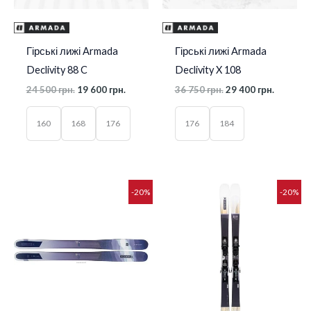
Гірські лижі Armada
Гірські лижі Armada
Declivity 88 C
Declivity X 108
24 500
грн.
19 600
грн.
36 750
грн.
29 400
грн.
160
168
176
176
184
Діапазон
Діапаз
-20%
-20%
цін:
цін:
від
від
15
19
904 грн.
488 гр
до
до
19
24
880 грн.
360 гр