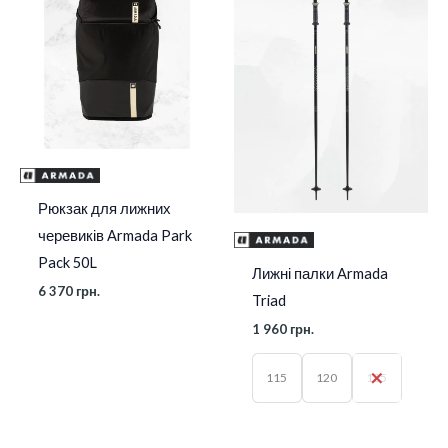
Рюкзак для лижних
черевиків Armada Park
Pack 50L
Лижні палки Armada
6 370
грн.
Triad
1 960
грн.
115
120
125