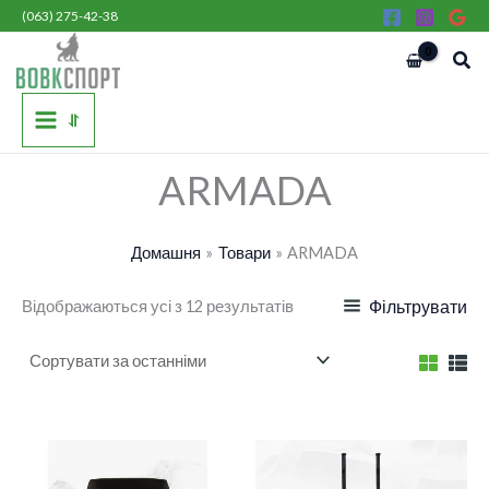
Сортовано
Перейти
(063) 275-42-38
за
останнім
до
Пош
вмісту
⥯
ARMADA
Домашня
Товари
ARMADA
Відображаються усі з 12 результатів
Фільтрувати