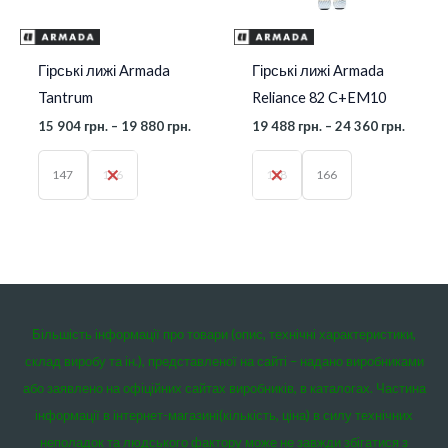
Гірські лижі Armada
Гірські лижі Armada
Tantrum
Reliance 82 C+EM10
15 904
грн.
–
19 880
грн.
19 488
грн.
–
24 360
грн.
147
156
158
166
Більшість інформації про товари (опис, технічні характеристики,
склад виробу та ін.), представленої на сайті – надано виробниками
або заявлено на офіційних сайтах виробників, в каталогах. Частина
інформації в інтернет-магазині(кількість, ціна) в силу технічних
неполадок та людського фактору може не завжди збігатися з