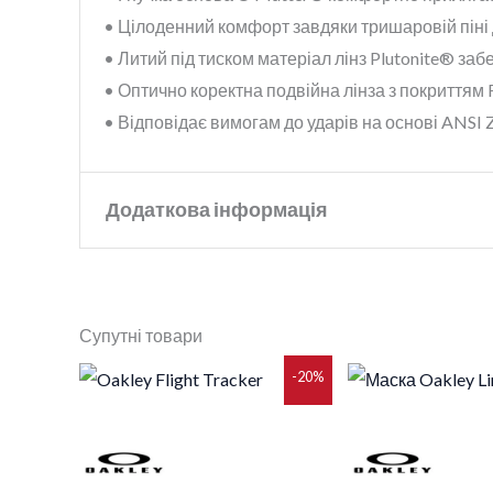
• Цілоденний комфорт завдяки тришаровій піні 
• Литий під тиском матеріал лінз Plutonite® за
• Оптично коректна подвійна лінза з покриттям 
• Відповідає вимогам до ударів на основі ANSI Z
Додаткова інформація
Бренд
Oakley
Супутні товари
Колір
matt black
Оригінальна
Поточна
Оригін
-20%
Колір лінзи
Fire Iridium
ціна:
ціна:
ціна:
8
7
8
869 грн..
095 грн..
085 грн
Розмір
L