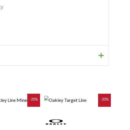
су
ригінальна
Поточна
Оригінальна
Поточна
-20%
-20%
іна:
ціна:
ціна:
ціна:
6
5
4
85 грн..
468 грн..
831 грн..
665 грн..