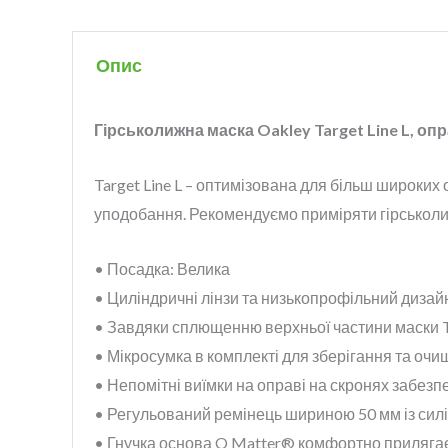
Опис
Гірськолижна маска Oakley Target Line L, оправ
Target Line L – оптимізована для більш широких о
уподобання. Рекомендуємо приміряти гірськоли
• Посадка: Велика
• Циліндричні лінзи та низькопрофільний дизай
• Завдяки сплющенню верхньої частини маски Ta
• Мікросумка в комплекті для зберігання та очи
• Непомітні виїмки на оправі на скронях забезп
• Регульований ремінець шириною 50 мм із сил
• Гнучка основа O Matter® комфортно прилягає 