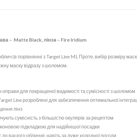
а – Matte Black, лінза – Fire Iridium
блич (в порівнянні з Target Line M). Проте, вибір розміру ма
жну маску відразу з шоломом.
н оправи для покращеної видимості та сумісності з шоломом
rget Line розроблені для забезпечення оптимальної інтегра
щення лінз
ечують сумісність з більшістю окулярів за рецептом
іконовою підкладкою для надійнішої посадки
до вашого обличчя, навіть за дуже холодної погоди