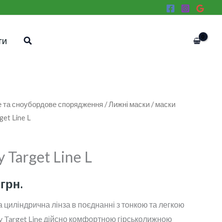
Пошук
ТИ
 та сноубордове спорядження
/
Лижні маски
/
маски
інальна
Поточна
get Line L
ціна:
4
 Target Line L
н..
665 грн..
5
грн.
циліндрична лінза в поєднанні з тонкою та легкою
 Target Line дійсно комфортною гірськолижною