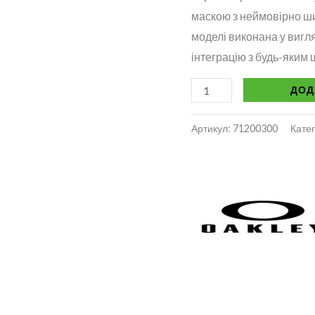
маскою з неймовірно ши
моделі виконана у вигля
інтеграцію з будь-яким
ДОД
Артикул:
71200300
Катег