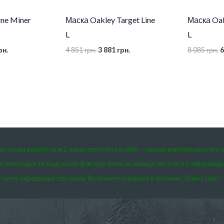
ine Miner
Маска Oakley Target Line
Маска Oak
L
L
рн.
4 851
грн.
3 881
грн.
8 085
грн.
6
ки, склад виробу та ін.), представленої на сайті – надано виробниками або 
чних неполадок та людського фактору може не завжди збігатися з інформаці
точну інформацію про товар Ви можете отримати в магазині “Вовк Спорт”: