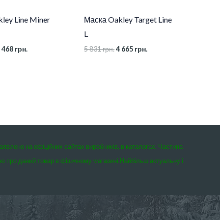
ley Line Miner
Маска Oakley Target Line
L
 468
грн.
5 831
грн.
4 665
грн.
заявлено на офіційних сайтах виробників, в каталогах. Частина
єю про даний товар в фізичному магазині.
Найбільш актуальну і