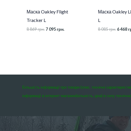
Маска Oakley Flight
Маска Oakley L
Tracker L
L
8 869
грн.
7 095
грн.
8 085
грн.
6 468
г
Більшість інформації про товари (опис, технічні характеристи
інформації в інтернет-магазині(кількість, ціна) в силу техні