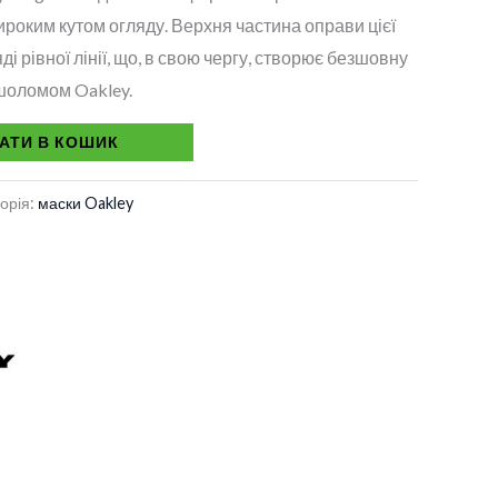
роким кутом огляду. Верхня частина оправи цієї
ді рівної лінії, що, в свою чергу, створює безшовну
 шоломом Oakley.
АТИ В КОШИК
орія:
маски Oakley