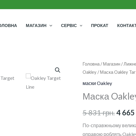
ОЛОВНА
МАГАЗИН
СЕРВІС
ПРОКАТ
КОНТАК
Маска
Головна
/
Магазин
/
Лижне
Ориг
Oakley
/ Маска Oakley Tar
Oakley
ціна:
Target
маски Oakley
Line
5
Маска Oakley
L
831 гр
кількість
5 831
грн.
4 66
По-справжньому велика 
оправою роблять Oakley