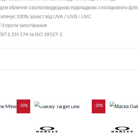
для обличчя з вологовідвідною підкладкою з поларового флі
безпечує 100% захист від UVA / UVB / UVC
F3 проти запотівання
87.1, EN 174 та ISO 18527-1
НЕМАЄ В НАЯВНОСТІ
альна
Поточна
Оригінальна
Поточна
О
-20%
-20%
ціна:
ціна:
ціна:
ц
6
4
3
8
..
468 грн..
851 грн..
881 грн..
0