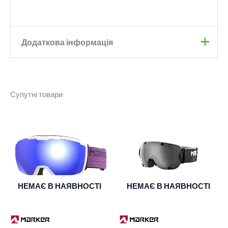
Додаткова інформація
Бренд
Marker
Супутні товари
Колір
Black
Clarity Mirror, Yellow
Колір лінзи
plasma mirror
Категорія
S1
,
S2
фільтру
НЕМАЄ В НАЯВНОСТІ
НЕМАЄ В НАЯВНОСТІ