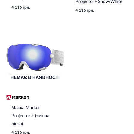
Projector+ Snow/White
4 116
грн.
4 116
грн.
НЕМАЄ В НАЯВНОСТІ
Маска Marker
Projector + (змінна
лінза)
4 116
грн.