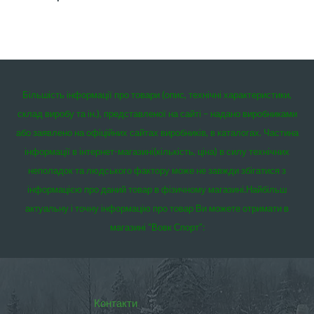
Більшість інформації про товари (опис, технічні характеристики,
склад виробу та ін.), представленої на сайті – надано виробниками
або заявлено на офіційних сайтах виробників, в каталогах. Частина
інформації в інтернет-магазині(кількість, ціна) в силу технічних
неполадок та людського фактору може не завжди збігатися з
інформацією про даний товар в фізичному магазині.
Найбільш
актуальну і точну інформацію про товар Ви можете отримати в
магазині “Вовк Спорт”:
Контакти