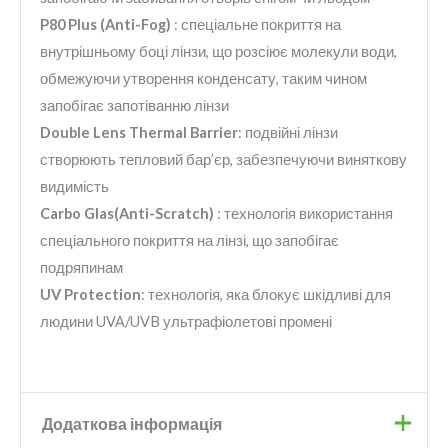
P80 Plus (Anti-Fog)
: спеціальне покриття на
внутрішньому боці лінзи, що розсіює молекули води,
обмежуючи утворення конденсату, таким чином
запобігає запотіванню лінзи
Double Lens Thermal Barrier
: подвійні лінзи
створюють тепловий бар’єр, забезпечуючи виняткову
видимість
Carbo Glas(Anti-Scratch)
: технологія використання
спеціального покриття на лінзі, що запобігає
подряпинам
UV Protection
: технологія, яка блокує шкідливі для
людини UVA/UVB ультрафіолетові промені
Додаткова інформація