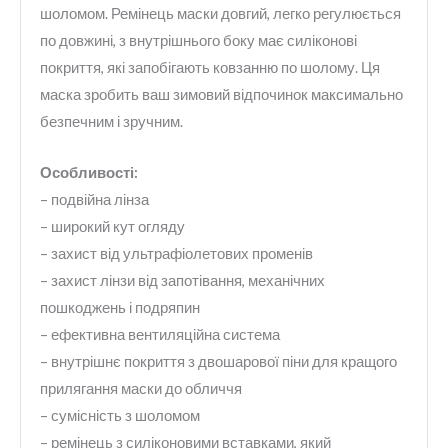
шоломом. Ремінець маски довгий, легко регулюється
по довжині, з внутрішнього боку має силіконові
покриття, які запобігають ковзанню по шолому. Ця
маска зробить ваш зимовий відпочинок максимально
безпечним і зручним.
Особливості:
– подвійна лінза
– широкий кут огляду
– захист від ультрафіолетових променів
– захист лінзи від запотівання, механічних
пошкоджень і подряпин
– ефективна вентиляційна система
– внутрішнє покриття з двошарової піни для кращого
прилягання маски до обличчя
– сумісність з шоломом
– ремінець з силіконовими вставками, який