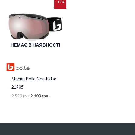
Оригінальна
Поточна
-17%
ціна:
ціна:
2
2
520 грн..
100 грн..
НЕМАЄ В НАЯВНОСТІ
Маска Bolle Northstar
21905
2 520
грн.
2 100
грн.