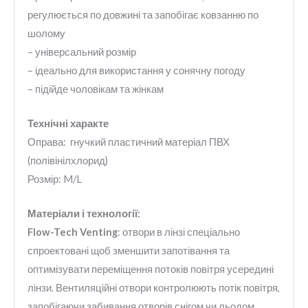
регулюється по довжині та запобігає ковзанню по
шолому
– універсальний розмір
– ідеально для використання у сонячну погоду
– підійде чоловікам та жінкам
Технічні характе
Оправа: гнучкий пластичний матеріал ПВХ
(полівінілхлорид)
Розмір: M/L
Матеріали і технології:
Flow-Tech Venting
: отвори в лінзі спеціально
спроектовані щоб зменшити запотівання та
оптимізувати переміщення потоків повітря усередині
лінзи. Вентиляційні отвори контролюють потік повітря,
запобігаючи забивання отворів снігом чи льодом