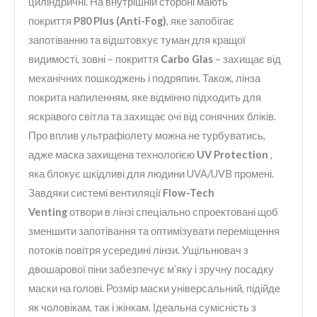
циліндричні. На внутрішній стороні мають
покриття
P80 Plus (Anti-Fog)
, яке запобігає
запотіванню та відштовхує туман для кращої
видимості, зовні – покриття
Carbo Glas
– захищає від
механічних пошкоджень і подряпин. Також, лінза
покрита напиленням, яке відмінно підходить для
яскравого світла та захищає очі від сонячних бліків.
Про вплив ультрафіолету можна не турбуватись,
адже маска захищена технологією
UV Protection
,
яка блокує шкідливі для людини UVA/UVB промені.
Завдяки системі вентиляції
Flow-Tech
Venting
отвори в лінзі спеціально спроектовані щоб
зменшити запотівання та оптимізувати переміщення
потоків повітря усередині лінзи. Ущільнювач з
двошарової піни забезпечує м’яку і зручну посадку
маски на голові. Розмір маски універсальний, підійде
як чоловікам, так і жінкам. Ідеальна сумісність з