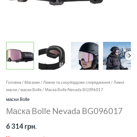
Головна
/
Магазин
/
Лижне та сноубордове спорядження
/
Лижні
маски
/
маски Bolle
/ Маска Bolle Nevada BG096017
маски Bolle
Маска Bolle Nevada BG096017
6 314
грн.