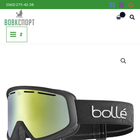
Перейти
(063) 275-42-38
до
Пош
вмісту
⥯
Маска
Bolle
Cascade
BG006003
кількість