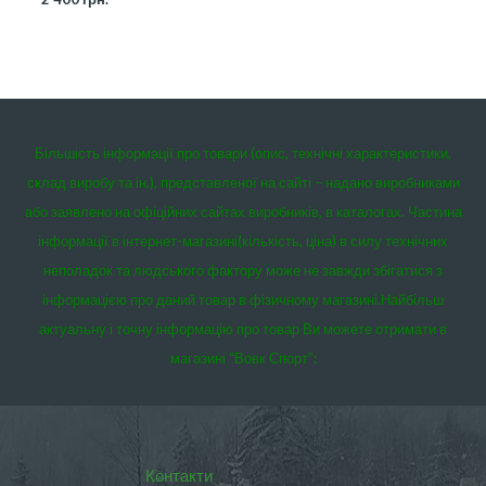
Більшість інформації про товари (опис, технічні характеристики,
склад виробу та ін.), представленої на сайті – надано виробниками
або заявлено на офіційних сайтах виробників, в каталогах. Частина
інформації в інтернет-магазині(кількість, ціна) в силу технічних
неполадок та людського фактору може не завжди збігатися з
інформацією про даний товар в фізичному магазині.
Найбільш
актуальну і точну інформацію про товар Ви можете отримати в
магазині “Вовк Спорт”:
Контакти