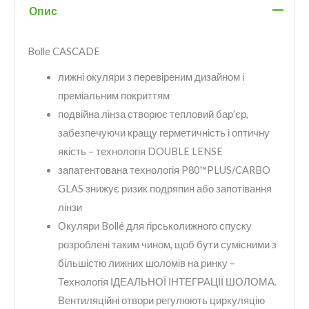
Опис
Bolle CASCADE
лижні окуляри з перевіреним дизайном і
преміальним покриттям
подвійна лінза створює тепловий бар’єр,
забезпечуючи кращу герметичність і оптичну
якість – технологія DOUBLE LENSE
запатентована технологія P80™PLUS/CARBO
GLAS знижує ризик подряпин або запотівання
лінзи
Окуляри Bollé для гірськолижного спуску
розроблені таким чином, щоб бути сумісними з
більшістю лижних шоломів на ринку –
Технологія ІДЕАЛЬНОЇ ІНТЕГРАЦІЇ ШОЛОМА.
Вентиляційні отвори регулюють циркуляцію