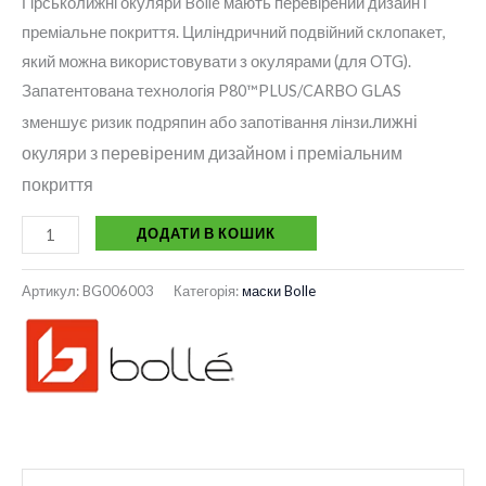
Гірськолижні окуляри Bollé мають перевірений дизайн і
преміальне покриття. Циліндричний подвійний склопакет,
який можна використовувати з окулярами (для OTG).
Запатентована технологія P80™PLUS/CARBO GLAS
лижні
зменшує ризик подряпин або запотівання лінзи.
окуляри з перевіреним дизайном і преміальним
покриття
ДОДАТИ В КОШИК
Артикул:
BG006003
Категорія:
маски Bolle