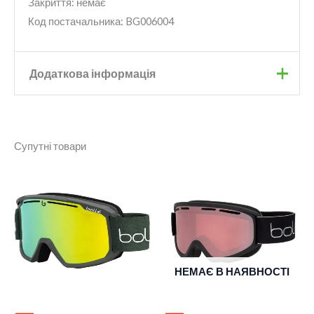
Закриття: немає
Код постачальника: BG006004
Додаткова інформація
Бренд
Bolle
Супутні товари
Колір
Black Matte
Колір лінзи
Sunrise
Категорія
S3
фільтру
НЕМАЄ В НАЯВНОСТІ