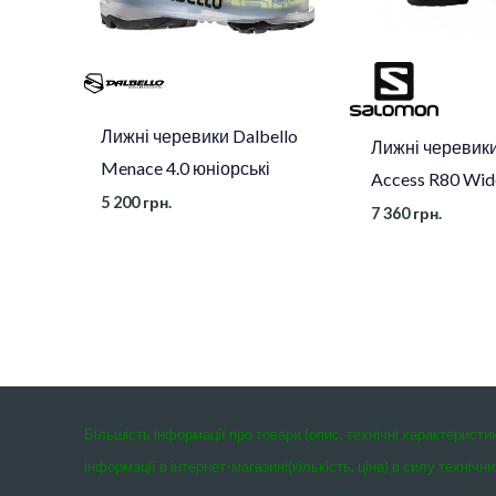
Лижні черевики Dalbello
Лижні черевик
Menace 4.0 юніорські
Access R80 Wid
5 200
грн.
7 360
грн.
Більшість інформації про товари (опис, технічні характеристи
інформації в інтернет-магазині(кількість, ціна) в силу техні