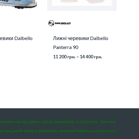
евики Dalbello
Лижні черевики Dalbello
Panterra 90
11 200
грн.
–
14 400
грн.
заявлено на офіційних сайтах виробників, в каталогах. Частина
єю про даний товар в фізичному магазині.
Найбільш актуальну і