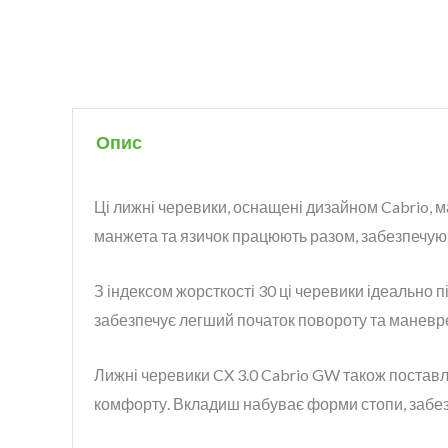
Опис
Ці лижні черевики, оснащені дизайном Cabrio, 
манжета та язичок працюють разом, забезпечуюч
З індексом жорсткості 30 ці черевики ідеально п
забезпечує легший початок повороту та маневрені
Лижні черевики CX 3.0 Cabrio GW також поста
комфорту. Вкладиш набуває форми стопи, забез