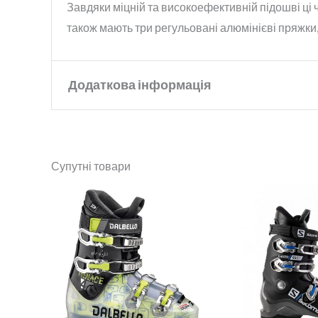
Завдяки міцній та високоефективній підошві ці 
також мають три регульовані алюмінієві пряжки
Додаткова інформація
Бренд
Dalbello
Супутні товари
Колір
White Race Green
Ширина
Junior
Розмір
23.5
,
24.5
,
25.5
,
26.5