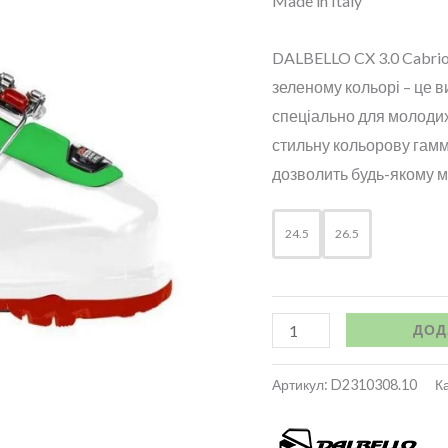
Made in Italy
DALBELLO CX 3.0 Cabrio 
зеленому кольорі – це 
спеціально для молодих
стильну кольорову гамму
дозволить будь-якому м
24.5
26.5
ДОД
Артикул:
D2310308.10
Ка