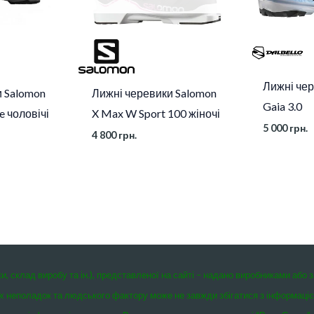
Лижні чер
и Salomon
Лижні черевики Salomon
Gaia 3.0
e чоловічі
X Max W Sport 100 жіночі
5 000
грн.
4 800
грн.
ки, склад виробу та ін.), представленої на сайті – надано виробниками або 
чних неполадок та людського фактору може не завжди збігатися з інформаці