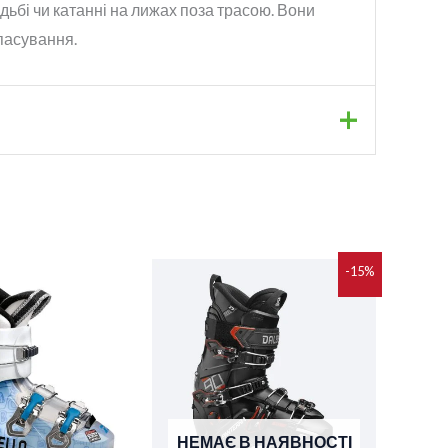
дьбі чи катанні на лижах поза трасою. Вони
пасування.
Діапазон
-15%
цін:
від
11
200 грн.
до
14
400 грн.
НЕМАЄ В НАЯВНОСТІ