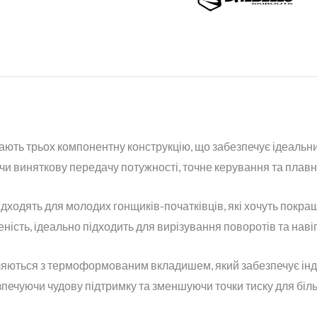
мають трьох компонентну конструкцію, що забезпечує ідеальн
и виняткову передачу потужності, точне керування та плавн
ідходять для молодих гонщиків-початківців, які хочуть покращи
сть, ідеально підходить для вирізування поворотів та навігац
вляються з термоформованим вкладишем, який забезпечує ін
печуючи чудову підтримку та зменшуючи точки тиску для біл