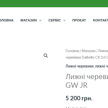
ОЛОВНА
МАГАЗИН
СЕРВІС
ПРОКАТ
КОНТАК
Лижні
Головна
/
Магазин
/
Лижне
черевики Dalbello CX 3.0 
черевики
Dalbello
Лижні черевики
,
лижні 
CX
Лижні череви
3.0
GW JR
Cabrio
GW
5 200
грн.
JR
кількість