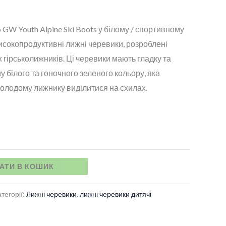
GW Youth Alpine Ski Boots у білому / спортивному
високопродуктивні лижні черевики, розроблені
 гірськолижників. Ці черевики мають гладку та
 білого та гоночного зеленого кольору, яка
олодому лижнику виділитися на схилах.
АТИ В КОШИК
тегорії:
Лижні черевики
,
лижні черевики дитячі