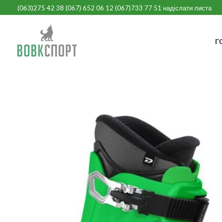
Перейти
(063)275 42 38
(
067) 652 06 12
(067)733 77
51
надіслати листа
до
вмісту
Г