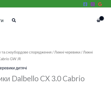
Пошук
ТИ
 та сноубордове спорядження
/
Лижні черевики
/ Лижні
Cabrio GW JR
черевики дитячі
ки Dalbello CX 3.0 Cabrio