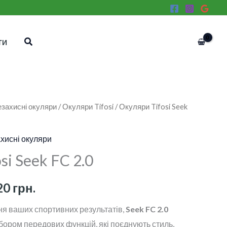
Пошук
ТИ
захисні окуляри
/
Окуляри Tifosi
/ Окуляри Tifosi Seek
Діапазон
цін:
хисні окуляри
від
si Seek FC 2.0
1
20
грн.
690 грн.
я ваших спортивних результатів,
Seek FC 2.0
до
ором передових функцій, які поєднують стиль,