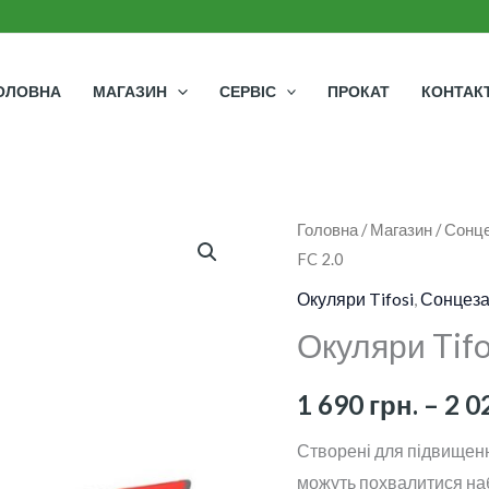
ОЛОВНА
МАГАЗИН
СЕРВІС
ПРОКАТ
КОНТАК
Окуляри
Головна
/
Магазин
/
Сонце
FC 2.0
Tifosi
Seek
Окуляри Tifosi
,
Сонцеза
FC
Окуляри Tifo
2.0
кількість
1 690
грн.
–
2 0
Створені для підвищенн
можуть похвалитися наб