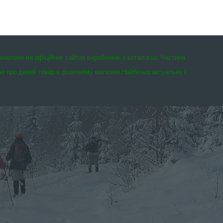
заявлено на офіційних сайтах виробників, в каталогах. Частина
єю про даний товар в фізичному магазині.
Найбільш актуальну і