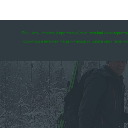
Більшість інформації про товари (опис, технічні характеристи
інформації в інтернет-магазині(кількість, ціна) в силу техні