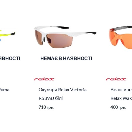
e, Smoke Bright Blue, Smoke Red Mirror
ЯВНОСТІ
НЕМАЄ В НАЯВНОСТІ
Yuma
Окуляри Relax Victoria
Велосипе
R5398J білі
Relax Wa
710
грн.
400
грн.