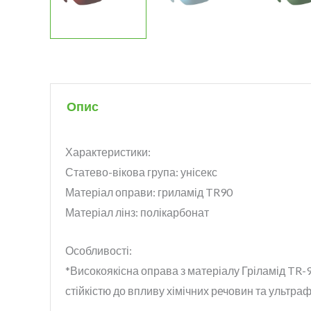
Опис
Характеристики:
Статево-вікова група: унісекс
Матеріал оправи: гриламід TR90
Матеріал лін
з: полікарбонат
Особливості:
*Високоякісна оправа з матеріалу Гріламід TR-
стійкістю до впливу хімічних речовин та ультр