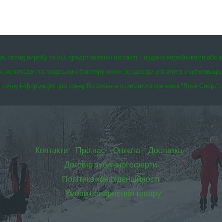
ки, склад виробу та ін.), представленої на сайті – надано виробниками або 
чних неполадок та людського фактору може не завжди збігатися з інформаці
точну інформацію про товар Ви можете отримати в магазині “Вовк Спорт”:
Контакти
Про нас
Оплата
Доставка
Договір публічної оферти
Політика конфіденційності
Умови повернення товару