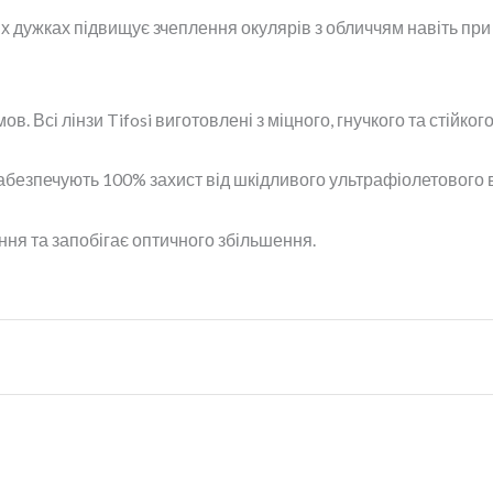
 дужках підвищує зчеплення окулярів з обличчям навіть при 
мов. Всі лінзи Tifosi виготовлені з міцного, гнучкого та стій
i забезпечують 100% захист від шкідливого ультрафіолетового
ння та запобігає оптичного збільшення.
in Vapor
,
Tortoise