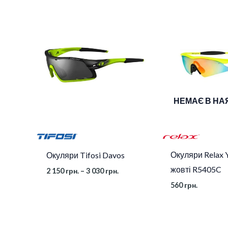
Діапазон
Лінзи
Brown, Enliven Golf, Smok
цін:
від
2
150 грн.
до
3
030 грн.
НЕМАЄ В НА
Окуляри Relax 
Окуляри Tifosi Davos
жовті R5405C
2 150
грн.
–
3 030
грн.
560
грн.