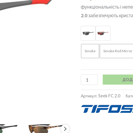
функціональність і не
2.0
забезпечують криста
Smoke
Smoke Red Mirror
ДОД
Артикул:
Seek FC 2.0
Кат