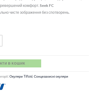
перевершений комфорт.
Seek FC
2
льно чисте зображення без спотворень.
020 грн.
АТИ В КОШИК
егорії:
Окуляри Tifosi
,
Сонцезахисні окуляри