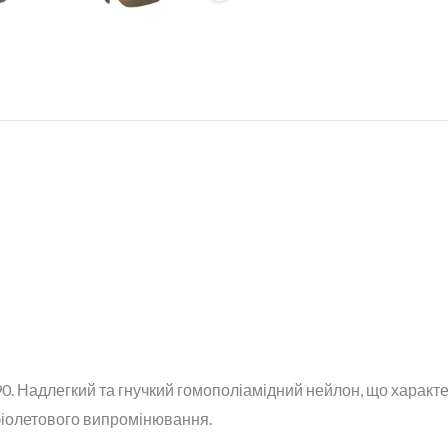
90. Надлегкий та гнучкий гомополіамідний нейлон, що харак
афіолетового випромінювання.