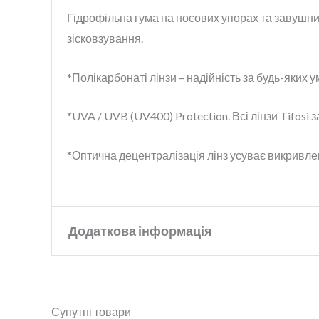
Гідрофільна гума на носових упорах та завушних
зісковзування.
*Полікарбонаті лінзи – надійність за будь-яких у
*UVA / UVB (UV400) Protection. Всі лінзи Tifos
*Оптична децентралізація лінз усуває викривле
Додаткова інформація
Бренд
Tifosi
Супутні товари
Колір
Blackout
,
Gloss Black
,
Sat