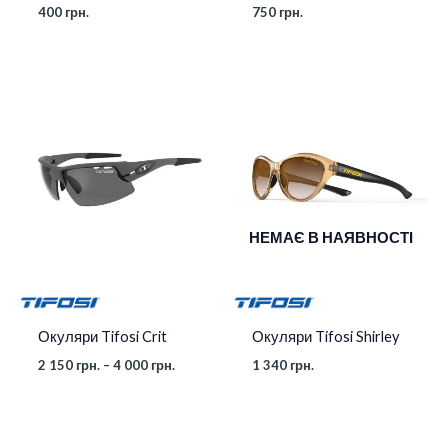
400
грн.
750
грн.
Діапазон
цін:
від
2
150 грн.
до
4
000 грн.
НЕМАЄ В НАЯВНОСТІ
Окуляри Tifosi Crit
Окуляри Tifosi Shirley
2 150
грн.
–
4 000
грн.
1 340
грн.
Діапазон