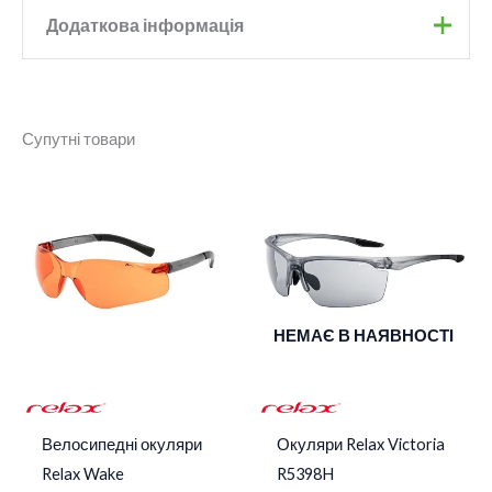
Додаткова інформація
Бренд
Tifosi
Супутні товари
Blackout
,
Crimson Onyx
,
Колір
Crystal Smoke
,
Satin Vapor
Smoke, Smoke Red, Sky
Лінзи
Blue Mirror, Smoke
Polarized
НЕМАЄ В НАЯВНОСТІ
Велосипедні окуляри
Окуляри Relax Victoria
Relax Wake
R5398H