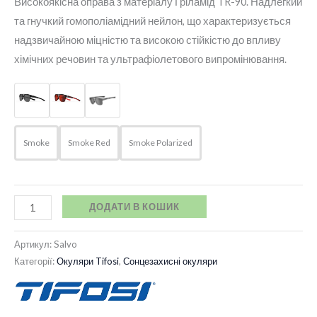
Високоякісна оправа з матеріалу Гріламід TR-90. Надлегкий
та гнучкий гомополіамідний нейлон, що характеризується
надзвичайною міцністю та високою стійкістю до впливу
хімічних речовин та ультрафіолетового випромінювання.
Smoke
Smoke Red
Smoke Polarized
ДОДАТИ В КОШИК
Артикул:
Salvo
Категорії:
Окуляри Tifosi
,
Сонцезахисні окуляри