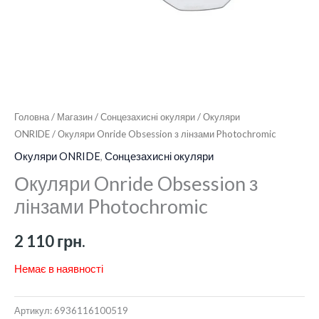
Головна
/
Магазин
/
Сонцезахисні окуляри
/
Окуляри
ONRIDE
/ Окуляри Onride Obsession з лінзами Photochromic
Окуляри ONRIDE
,
Сонцезахисні окуляри
Окуляри Onride Obsession з
лінзами Photochromic
2 110
грн.
Немає в наявності
Артикул:
6936116100519