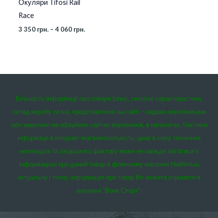
Окуляри Tifosi Rail
Race
3 350
грн.
–
4 060
грн.
Більшість інформації про товари (опис, технічні характеристики,
склад виробу та ін.), представленої на сайті – надано виробниками
або заявлено на офіційних сайтах виробників, в каталогах. Частина
інформації в інтернет-магазині(кількість, ціна) в силу технічних
неполадок та людського фактору може не завжди збігатися з
інформацією про даний товар в фізичному магазині.
Найбільш
актуальну і точну інформацію про товар Ви можете отримати в
магазині “Вовк Спорт”: