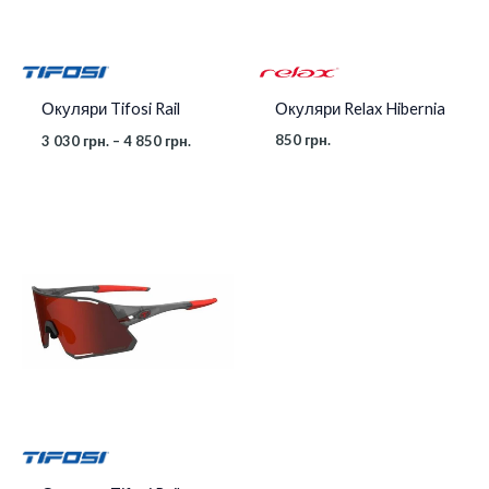
Окуляри Relax Hibernia
Окуляри Tifosi Rail
850
грн.
3 030
грн.
–
4 850
грн.
Діапазон
цін:
від
3
350 грн.
до
4
060 грн.