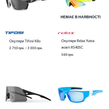
до
3
030 грн.
НЕМАЄ В НАЯВНОСТІ
Окуляри Relax Yuma
Окуляри Tifosi Kilo
жовті R5405C
2 710
грн.
–
3 030
грн.
560
грн.
Діапазон
цін:
від
3
030 грн.
до
4
850 грн.