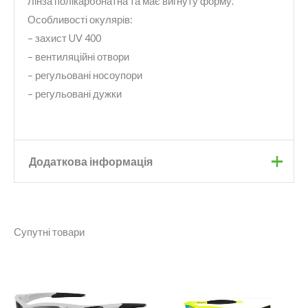
Лінза полікарбонатна та має вигнуту форму.
Особливості окулярів:
– захист UV 400
– вентиляційні отвори
– регульовані носоупори
– регульовані дужки
Додаткова інформація
Бренд
Onride
Супутні товари
Колір
Чорний
Діапазон
Лінзи
Photochromic
цін:
від
2
710 грн.