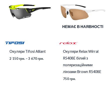
2
150 грн.
до
3
670 грн.
НЕМАЄ В НАЯВНОСТІ
Окуляри Relax Wirral
Окуляри Tifosi Alliant
R5408E білий з
2 150
грн.
–
3 670
грн.
поляризаційними
лінзами Brown R5408E
750
грн.