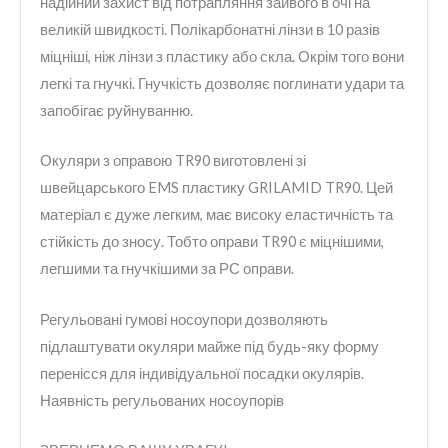
надійний захист від потрапляння зайвого в очі на
великій швидкості. Полікарбонатні лінзи в 10 разів
міцніші, ніж лінзи з пластику або скла. Окрім того вони
легкі та гнучкі. Гнучкість дозволяє поглинати удари та
запобігає руйнуванню.
Окуляри з оправою TR90 виготовлені зі
швейцарського EMS пластику GRILAMID TR90. Цей
матеріал є дуже легким, має високу еластичність та
стійкість до зносу. Тобто оправи TR90 є міцнішими,
легшими та гнучкішими за РС оправи.
Регульовані гумові носоупори дозволяють
підлаштувати окуляри майже під будь-яку форму
перенісся для індивідуальної посадки окулярів.
Наявність регульованих носоупорів