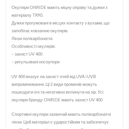
Окуляри ONRIDE мають міцну оправу та дужки з
матеріалу TR90.
Дужки прогумовані в місцях контакту з вухами, що
запобігає ковзанню окулярів.
Лінзи полікарбонатні.
Особливості окулярів:
– захист UV 400
– регульовані носоупори
UV 400 вказує на захист очей від UVA і UVB
випромінювання. Ці 2 види променів можуть
пошкодити очі та негативно вплинути на зір. Усі
окуляри бренду ONRIDE мають захист UV 400
Спортивні окуляри зазвичай мають полікарбонатні
лінзи. Цей матеріал є ударостійким та забезпечує