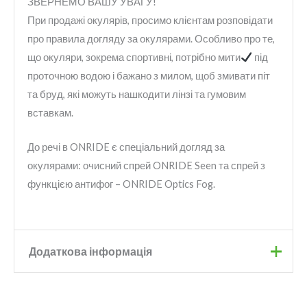
ЗВЕРНЕМО ВАШУ УВАГУ!
При продажі окулярів, просимо клієнтам розповідати
про правила догляду за окулярами. Особливо про те,
що окуляри, зокрема спортивні, потрібно мити
під
проточною водою і бажано з милом, щоб змивати піт
та бруд, які можуть нашкодити лінзі та гумовим
вставкам.
До речі в ONRIDE є спеціальний догляд за
окулярами: очисний спрей ONRIDE Seen та спрей з
функцією антифог – ONRIDE Optics Fog.
Додаткова інформація
Бренд
Onride