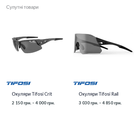
Супутні товари
Колір
Black
Діапазон
Діапазон
димчасті кат 3/
цін:
цін:
Лінзи
помаранчева кат 2/
від
від
2
3
прозора
150 грн.
030 грн.
до
до
4
4
000 грн.
850 грн.
Окуляри Tifosi Crit
Окуляри Tifosi Rail
2 150
грн.
–
4 000
грн.
3 030
грн.
–
4 850
грн.
Діапазон
цін:
від