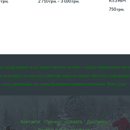
R5398H
0
грн.
2 710
грн.
–
3 030
грн.
750
грн.
ки, склад виробу та ін.), представленої на сайті – надано виробниками або 
чних неполадок та людського фактору може не завжди збігатися з інформаці
точну інформацію про товар Ви можете отримати в магазині “Вовк Спорт”:
Контакти
Про нас
Оплата
Доставка
Договір публічної оферти