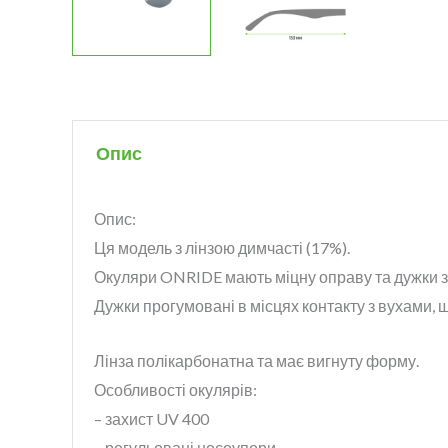
Опис
Опис:
Ця модель з лінзою димчасті (17%).
Окуляри ONRIDE мають міцну оправу та дужки з
Д
ужки прогумовані в місцях контакту з вухами, 
Лінза полікарбонатна та має вигнуту форму.
Особливості окулярів:
– захист UV 400
– регульовані носоупори