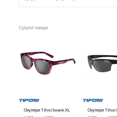
Бренд
Onride
Супутні товари
Колір
Чорний
Діапазон
цін:
від
1
390 грн.
до
1
590 грн.
Окуляри Tifosi Swank XL
Окуляри Tifosi 