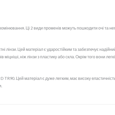
ромінювання. Ці 2 види променів можуть пошкодити очі та нег
і лінзи. Цей матеріал є ударостійким та забезпечує надійний
в міцніші, ніж лінзи з пластику або скла. Окрім того вони легк
TR90. Цей матеріал є дуже легким, має високу еластичність т
.