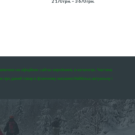
2 170
грн.
–
3 670
грн.
заявлено на офіційних сайтах виробників, в каталогах. Частина
єю про даний товар в фізичному магазині.
Найбільш актуальну і