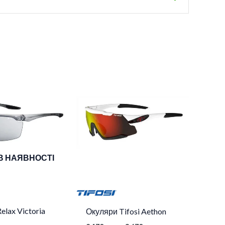
Діапазон
цін:
від
2
170 грн.
до
3
670 грн.
В НАЯВНОСТІ
elax Victoria
Окуляри Tifosi Aethon