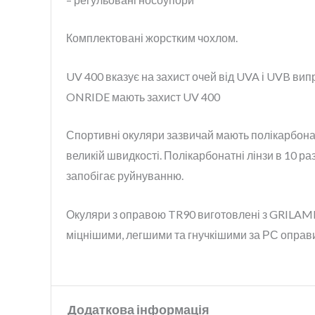
Комплектовані жорстким чохлом.
UV 400 вказує на захист очей від UVA і UVB вип
ONRIDE мають захист UV 400
Спортивні окуляри зазвичай мають полікарбонатн
великій швидкості. Полікарбонатні лінзи в 10 разі
запобігає руйнуванню.
Окуляри з оправою TR90 виготовлені з GRILAMID 
міцнішими, легшими та гнучкішими за РС оправи
Додаткова інформація