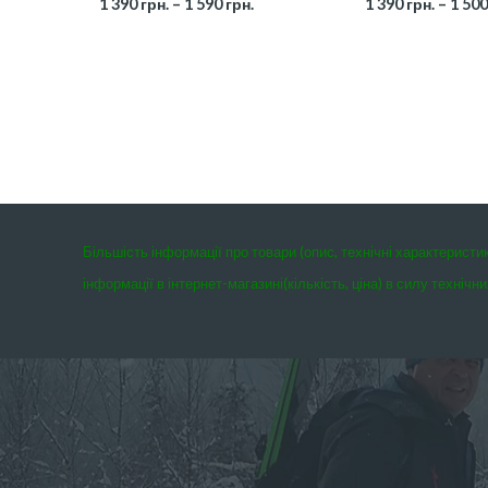
1 390
грн.
–
1 590
грн.
1 390
грн.
–
1 50
Більшість інформації про товари (опис, технічні характеристи
інформації в інтернет-магазині(кількість, ціна) в силу техні