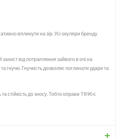
ативно вплинути на зір. Усі окуляри бренду
 захист від потрапляння зайвого в очі на
і та гнучкі. Гнучкість дозволяє поглинати удари та
а стійкість до зносу. Тобто оправи TR90 є