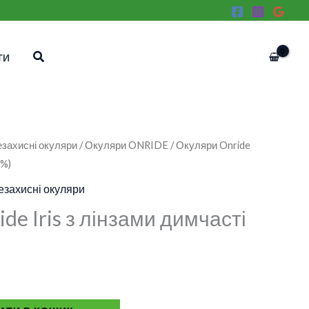
Пошук
ТИ
захисні окуляри
/
Окуляри ONRIDE
/ Окуляри Onride
7%)
захисні окуляри
de Iris з лінзами димчасті