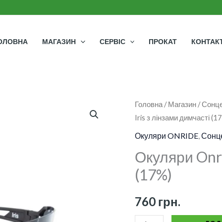
ОЛОВНА
МАГАЗИН
СЕРВІС
ПРОКАТ
КОНТАК
Окуляри
Головна
/
Магазин
/
Сонце
Iris з лінзами димчасті (1
Onride
Iris
Окуляри ONRIDE
,
Сонце
з
Окуляри Onri
лінзами
(17%)
димчасті
(17%)
760
грн.
кількість