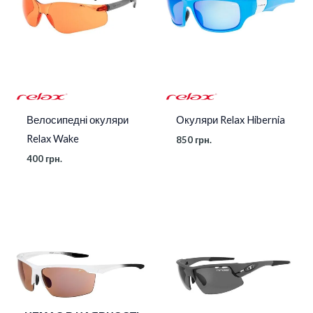
Велосипедні окуляри
Окуляри Relax Hibernia
Relax Wake
850
грн.
400
грн.
Діапазон
цін:
від
2
150 грн.
до
4
000 грн.