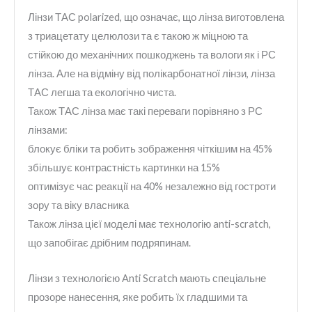
Лінзи ТАС polarized, що означає, що лінза виготовлена
з триацетату целюлози та є такою ж міцною та
стійкою до механічних пошкоджень та вологи як і РС
лінза. Але на відміну від полікарбонатної лінзи, лінза
ТАС легша та екологічно чиста.
Також ТАС лінза має такі переваги порівняно з РС
лінзами:
блокує бліки та робить зображення чіткішим на 45%
збільшує контрастність картинки на 15%
оптимізує час реакції на 40% незалежно від гостроти
зору та віку власника
Також лінза цієї моделі має технологію anti-scratch,
що запобігає дрібним подряпинам.
Лінзи з технологією Anti Scratch мають спеціальне
прозоре нанесення, яке робить їх гладшими та