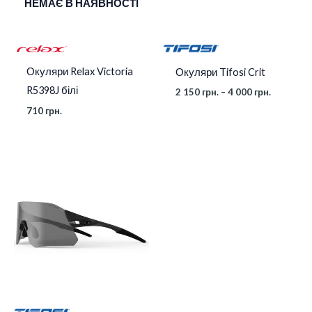
НЕМАЄ В НАЯВНОСТІ
Окуляри Relax Victoria
Окуляри Tifosi Crit
R5398J білі
2 150
грн.
–
4 000
грн.
710
грн.
Діапазон
цін:
від
3
030 грн.
до
4
850 грн.