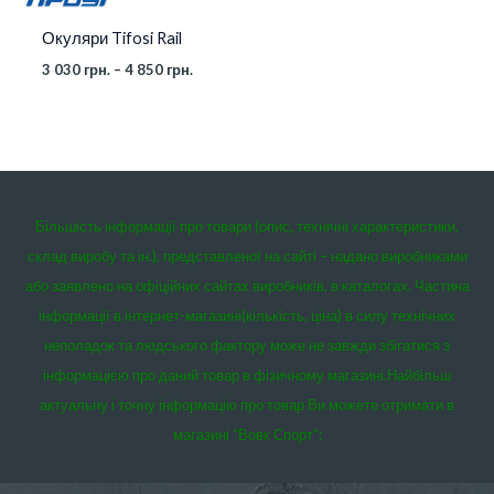
Окуляри Tifosi Rail
3 030
грн.
–
4 850
грн.
Більшість інформації про товари (опис, технічні характеристики,
склад виробу та ін.), представленої на сайті – надано виробниками
або заявлено на офіційних сайтах виробників, в каталогах. Частина
інформації в інтернет-магазині(кількість, ціна) в силу технічних
неполадок та людського фактору може не завжди збігатися з
інформацією про даний товар в фізичному магазині.
Найбільш
актуальну і точну інформацію про товар Ви можете отримати в
магазині “Вовк Спорт”: