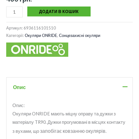
ДОДАТИ В КОШИК
Артикул:
6936116101510
Категорії:
Окуляри ONRIDE
,
Сонцезахисні окуляри
Опис
Опис:
Окуляри ONRIDE мають міцну оправу та дужки з
матеріалу TR90. Дужки прогумовані в місцях контакту
запобігає ковзанню окулярів.
з вухами, що