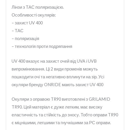
Лінзи з ТАС поляризацією.
Особливості окулярів:
– захист UV 400
– ТАС
– поляризація
– технологія проти подряпання
UV 400 вказує на захист очей від UVA і UVB
випромінювання. Ці 2 види променів можуть
пошкодити очі та негативно вплинути на зір. Усі
окуляри бренду ONRIDE мають захист UV 400
Окуляри з оправою TR90 виготовлені з GRILAMID
TR90. Цей матеріал є дуже легким, має високу
еластичність та стійкість до зносу. Тобто оправи TR90
є міцнішими, легшими та гнучкішими за РС оправи.