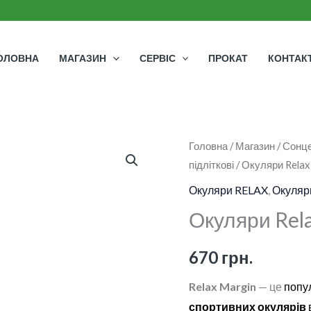
ОЛОВНА
МАГАЗИН
СЕРВІС
ПРОКАТ
КОНТАК
Окуляри
Головна
/
Магазин
/
Сонце
підліткові
/ Окуляри Relax
Relax
Margin
Окуляри RELAX
,
Окуляри
дитячі
Окуляри Rela
кількість
670
грн.
Relax Margin
— це
попу
спортивних окулярів