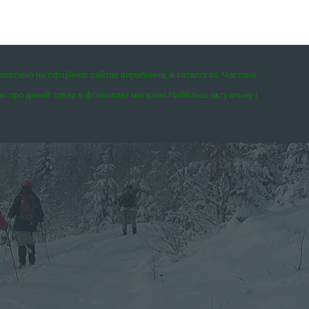
заявлено на офіційних сайтах виробників, в каталогах. Частина
єю про даний товар в фізичному магазині.
Найбільш актуальну і