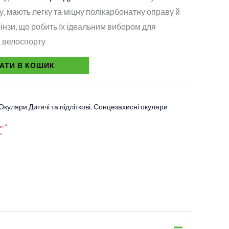
у, мають легку та міцну полікарбонатну оправу й
лінзи, що робить їх ідеальним вибором для
а велоспорту
АТИ В КОШИК
Окуляри Дитячі та підліткові
,
Сонцезахисні окуляри