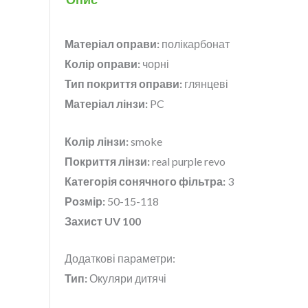
Матеріал оправи:
полікарбонат
Колір оправи:
чорні
Тип покриття оправи:
глянцеві
Матеріал лін
зи:
PC
Колір лінзи:
smoke
Покриття лінзи:
real purple revo
Категорія сонячного фільтра:
3
Розмір:
50-15-118
Захист UV 100
Додаткові параметри:
Тип:
Окуляри дитячі