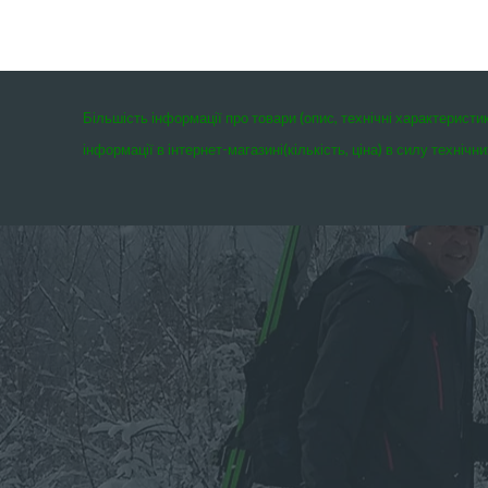
Більшість інформації про товари (опис, технічні характеристи
інформації в інтернет-магазині(кількість, ціна) в силу техні