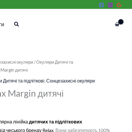
Пошук
ТИ
захисні окуляри
/
Окуляри Дитячі та
 Margin дитячі
 Дитячі та підліткові
,
Сонцезахисні окуляри
x Margin дитячі
лярна лінійка
дитячих та підліткових
від чеського бренду Relax
. Вони забезпечують 100%