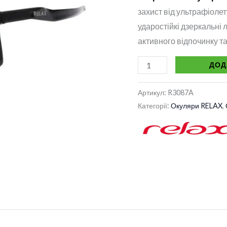
захист від ультрафіолет
ударостійкі дзеркальні 
активного відпочинку т
ДОД
Артикул:
R3087A
Категорії:
Окуляри RELAX
,