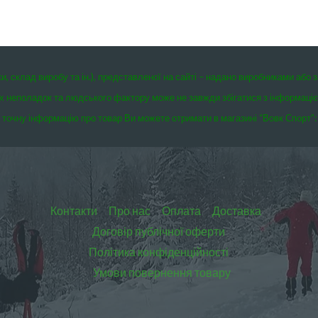
ки, склад виробу та ін.), представленої на сайті – надано виробниками або 
чних неполадок та людського фактору може не завжди збігатися з інформаці
точну інформацію про товар Ви можете отримати в магазині “Вовк Спорт”:
Контакти
Про нас
Оплата
Доставка
Договір публічної оферти
Політика конфіденційності
Умови повернення товару