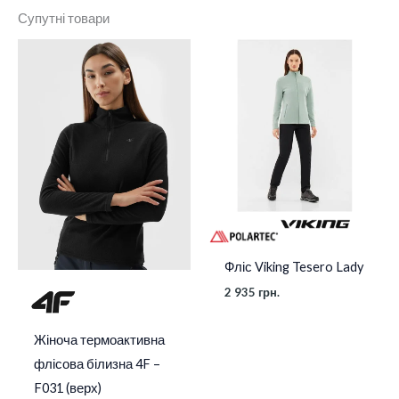
Супутні товари
Розмір
M
,
S
,
XL
,
XS
,
L
Стать
Жіночі
Фліс Viking Tesero Lady
2 935
грн.
Жіноча термоактивна
флісова білизна 4F –
F031 (верх)