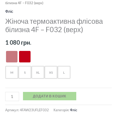
білизна 4F – F032 (верх)
Фліс
Жіноча термоактивна флісова
білизна 4F – F032 (верх)
1 080
грн.
M
S
XL
XS
L
ДОДАТИ В КОШИК
Артикул:
4FAW23UFLEF032
Категорія:
Фліс