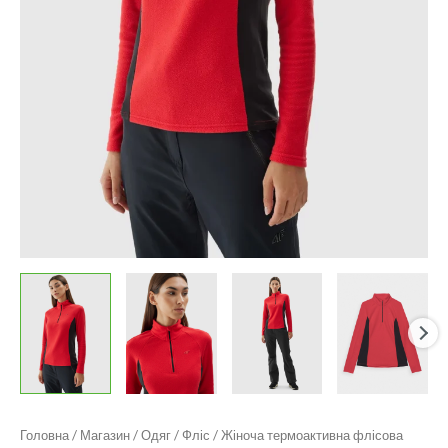
Головна
/
Магазин
/
Одяг
/
Фліс
/ Жіноча термоактивна флісова