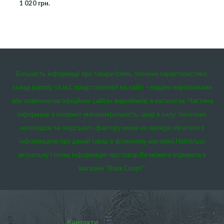
1 020
грн.
Більшість інформації про товари (опис, технічні характеристики,
склад виробу та ін.), представленої на сайті – надано виробниками
або заявлено на офіційних сайтах виробників, в каталогах. Частина
інформації в інтернет-магазині(кількість, ціна) в силу технічних
неполадок та людського фактору може не завжди збігатися з
інформацією про даний товар в фізичному магазині.
Найбільш
актуальну і точну інформацію про товар Ви можете отримати в
магазині “Вовк Спорт”:
Контакти