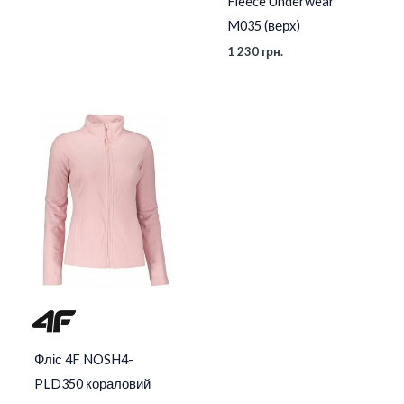
Fleece Underwear
M035 (верх)
1 230
грн.
Фліс 4F NOSH4-
PLD350 кораловий