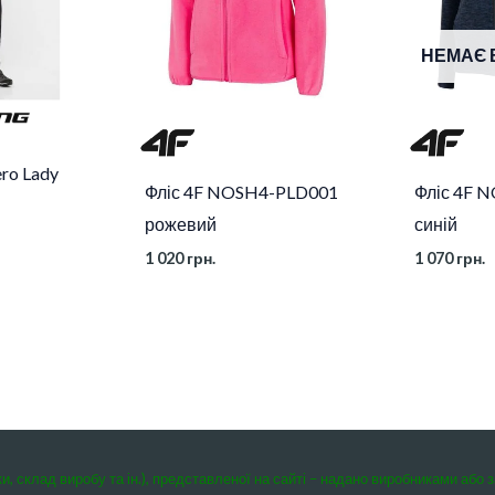
НЕМАЄ 
ero Lady
Фліс 4F NOSH4-PLD001
Фліс 4F 
рожевий
синій
1 020
грн.
1 070
грн.
ки, склад виробу та ін.), представленої на сайті – надано виробниками або 