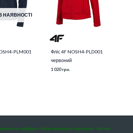
В НАЯВНОСТІ
NOSH4-PLM001
Фліс 4F NOSH4-PLD001
червоний
1 020
грн.
заявлено на офіційних сайтах виробників, в каталогах. Частина