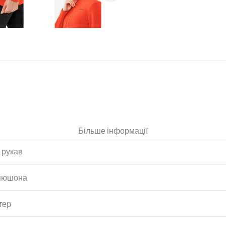
Більше інформації
 рукав
апюшона
тер