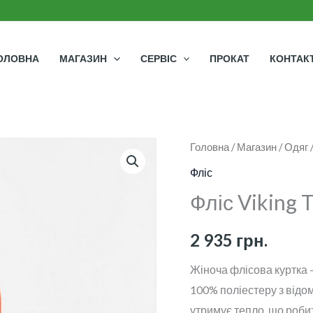
ОЛОВНА
МАГАЗИН
СЕРВІС
ПРОКАТ
КОНТАК
Фліс
Головна
/
Магазин
/
Одяг
Viking
Фліс
Tesero
Фліс Viking 
Lady
кількість
2 935
грн.
Жіноча флісова куртка –
100% поліестеру з відом
утримує тепло, що роб