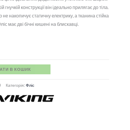
ій гнучкій конструкції він ідеально прилягає до тіла.
о не накопичує статичну електрику, а тканина стійка
іс має дві бічні кишені на блискавці.
АТИ В КОШИК
0
Категорія:
Фліс