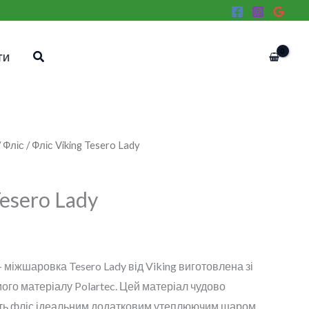
Пошук
ТИ
/
Фліс
/ Фліс Viking Tesero Lady
Tesero Lady
 міжшаровка Tesero Lady від Viking виготовлена ​​зі
ого матеріалу Polartec. Цей матеріал чудово
ить фліс ідеальним додатковим утеплюючим шаром