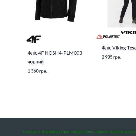
Фліс Viking Tes
Фліс 4F NOSH4-PLM003
2 935
грн.
чорний
1 360
грн.
Більшість інформації про товари (опис, технічні характеристи