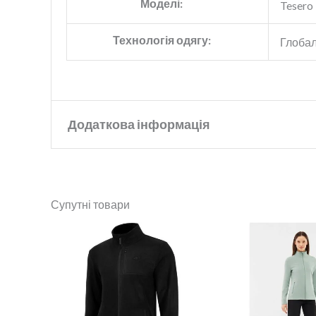
Моделі:
Tesero
Технологія одягу:
Глобал
Додаткова інформація
Бренд
Viking
Супутні товари
Колір
Red
Розмір
L
,
M
,
S
,
XL
,
XS
,
XXL
Стать
Жіночі