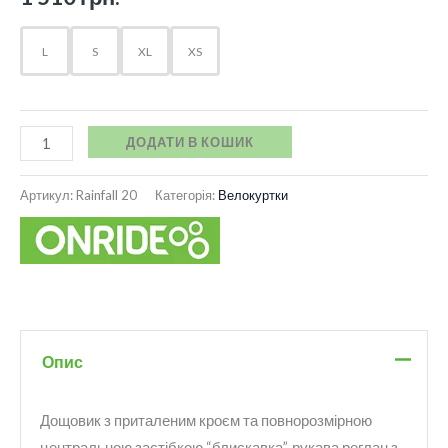
L
S
XL
XS
ДОДАТИ В КОШИК
Артикул:
Rainfall 20
Категорія:
Велокуртки
Опис
Дощовик з приталеним кроєм та повнорозмірною
центральною застібкою “блискавка”, рукава реглан з