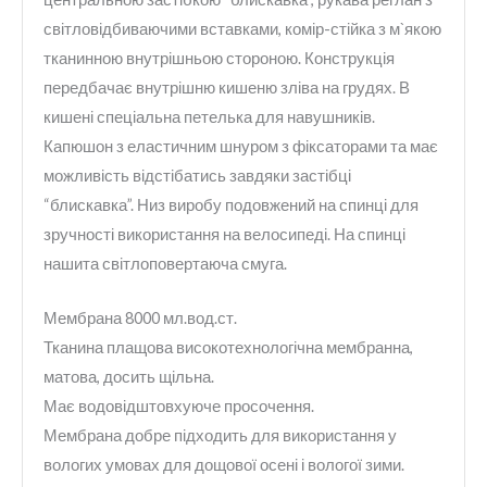
світловідбиваю
чими вставками, комір-стійка з м`якою
тканинною внутрішньою стороною. Конструкція
передбачає внутрішню кишеню зліва на грудях. В
кишені спеціальна петелька для навушників.
Капюшон з еластичним шнуром з фіксаторами та має
можливість відстібатись завдяки застібці
“блискавка”. Низ виробу подовжений на спинці для
зручності використання на велосипеді. На спинці
нашита світлоповертаюча смуга.
Мембрана 8000 мл.вод.ст.
Тканина плащова високотехнологічна мембранна,
матова, досить щільна.
Має водовідштовхуюче просочення.
Мембрана добре підходить для використання у
вологих умовах для дощової осені і вологої зими.