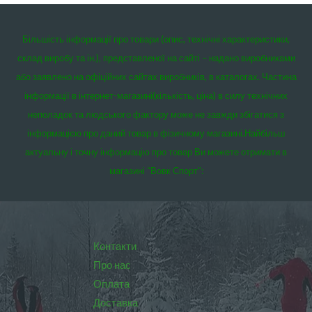
Більшість інформації про товари (опис, технічні характеристики,
склад виробу та ін.), представленої на сайті – надано виробниками
або заявлено на офіційних сайтах виробників, в каталогах. Частина
інформації в інтернет-магазині(кількість, ціна) в силу технічних
неполадок та людського фактору може не завжди збігатися з
інформацією про даний товар в фізичному магазині.
Найбільш
актуальну і точну інформацію про товар Ви можете отримати в
магазині “Вовк Спорт”:
Контакти
Про нас
Оплата
Доставка