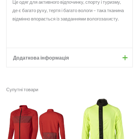
Це одяг для активного відпочинку, спорту і туризму,
де є багато руху, тертя і багато вологи – така тканина
відмінно впорається із завданнями вологозахисту.
Додаткова інформація
Бренд
Onride
Супутні товари
Колір
Gray
Розмір
L
,
M
,
S
,
XL
,
XS
,
XXL