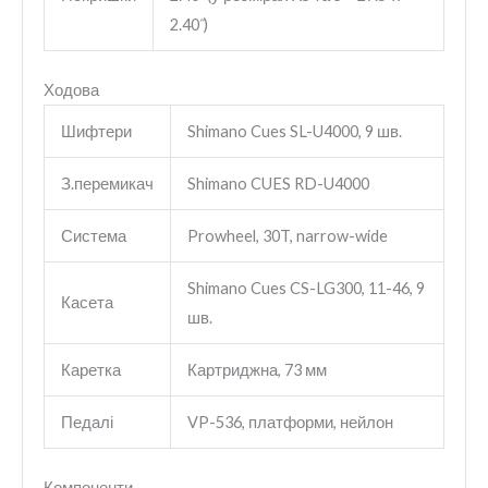
2.40˝)
Ходова
Шифтери
Shimano Cues SL-U4000, 9 шв.
З.перемикач
Shimano CUES RD-U4000
Система
Prowheel, 30T, narrow-wide
Shimano Cues CS-LG300, 11-46, 9
Касета
шв.
Каретка
Картриджна, 73 мм
Педалі
VP-536, платформи, нейлон
Компоненти