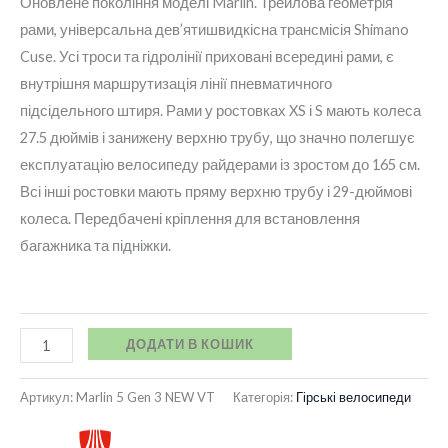
Оновлене покоління моделі Marlin. Трейлова геометрія
рами, універсальна дев’ятишвидкісна трансмісія Shimano
Cuse. Усі троси та гідролінії приховані всередині рами, є
внутрішня маршрутизація лінії пневматичного
підсідельного штиря. Рами у ростовках XS і S мають колеса
27.5 дюймів і занижену верхню трубу, що значно полегшує
експлуатацію велосипеду райдерами із зростом до 165 см.
Всі інші ростовки мають пряму верхню трубу і 29-дюймові
колеса. Передбачені кріплення для встановлення
багажника та підніжки.
ДОДАТИ В КОШИК
Артикул:
Marlin 5 Gen 3 NEW VT
Категорія:
Гірські велосипеди