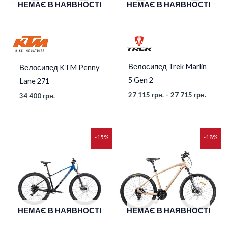
НЕМАЄ В НАЯВНОСТІ
НЕМАЄ В НАЯВНОСТІ
Велосипед Trek Marlin
Велосипед KTM Penny
5 Gen 2
Lane 271
27 115
грн.
–
27 715
грн.
34 400
грн.
Діапазон
Оригінальна
Поточна
-15%
-18%
цін:
ціна:
ціна:
від
21
18
30
950 грн..
000 грн..
515 грн.
до
32
300 грн.
НЕМАЄ В НАЯВНОСТІ
НЕМАЄ В НАЯВНОСТІ