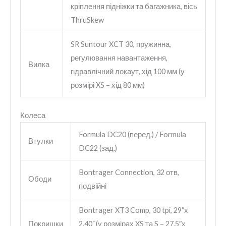
кріплення підніжки та багажника, вісь
ThruSkew
SR Suntour XCT 30, пружинна,
регулювання навантаження,
Вилка
гідравлічний локаут, хід 100 мм (у
розмірі XS – хід 80 мм)
Колеса
Formula DC20 (перед.) / Formula
Втулки
DC22 (зад.)
Bontrager Connection, 32 отв,
Ободи
подвійні
Bontrager XT3 Comp, 30 tpi, 29″x
Покришки
2.40˝ (у розмірах XS та S – 27.5″x