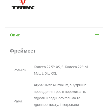
Опис
Фреймсет
Колеса 27.5″: XS, S. Колеса 29″: M,
Розміри
M/L, L, XL, XXL
Alpha Silver Aluminium, внутрішнє
проведення тросів перемикачів,
гідролінії заднього гальма та
Рама
дроппер-посту, інтегроване