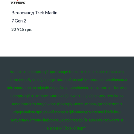
Велосипед Trek Marlin
7 Gen 2
33 915
грн.
Більшість інформації про товари (опис, технічні характеристики,
склад виробу та ін.), представленої на сайті – надано виробниками
або заявлено на офіційних сайтах виробників, в каталогах. Частина
інформації в інтернет-магазині(кількість, ціна) в силу технічних
неполадок та людського фактору може не завжди збігатися з
інформацією про даний товар в фізичному магазині.
Найбільш
актуальну і точну інформацію про товар Ви можете отримати в
магазині “Вовк Спорт”: