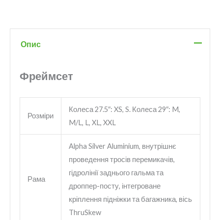
Опис
Фреймсет
Колеса 27.5″: XS, S. Колеса 29″: M,
Розміри
M/L, L, XL, XXL
Alpha Silver Aluminium, внутрішнє
проведення тросів перемикачів,
гідролінії заднього гальма та
Рама
дроппер-посту, інтегроване
кріплення підніжки та багажника, вісь
ThruSkew