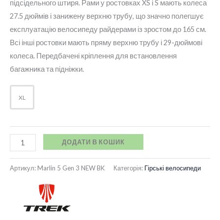
підсідельного штиря. Рами у ростовках XS і S мають колеса
27.5 дюймів і занижену верхню трубу, що значно полегшує
експлуатацію велосипеду райдерами із зростом до 165 см.
Всі інші ростовки мають пряму верхню трубу і 29-дюймові
колеса. Передбачені кріплення для встановлення
багажника та підніжки.
XL
ДОДАТИ В КОШИК
Артикул:
Marlin 5 Gen 3 NEW BK
Категорія:
Гірські велосипеди