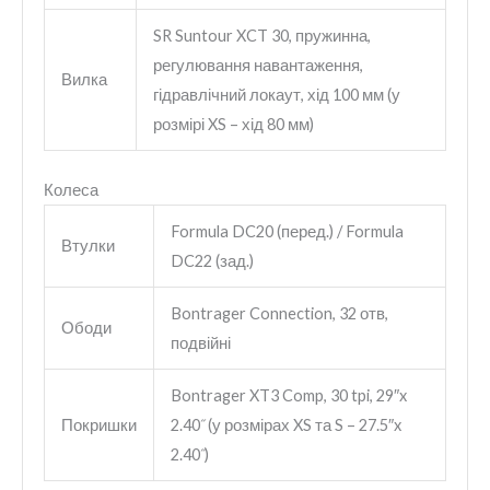
SR Suntour XCT 30, пружинна,
регулювання навантаження,
Вилка
гідравлічний локаут, хід 100 мм (у
розмірі XS – хід 80 мм)
Колеса
Formula DC20 (перед.) / Formula
Втулки
DC22 (зад.)
Bontrager Connection, 32 отв,
Ободи
подвійні
Bontrager XT3 Comp, 30 tpi, 29″x
Покришки
2.40˝ (у розмірах XS та S – 27.5″x
2.40˝)