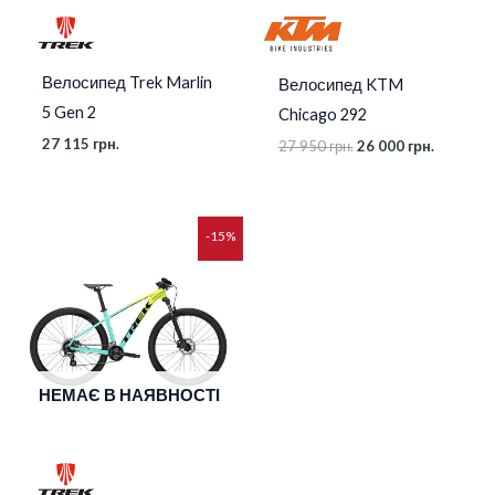
Велосипед Trek Marlin
Велосипед KTM
5 Gen 2
Chicago 292
27 115
грн.
27 950
грн.
26 000
грн.
Діапазон
-15%
цін:
від
27
115 грн.
до
27
715 грн.
НЕМАЄ В НАЯВНОСТІ