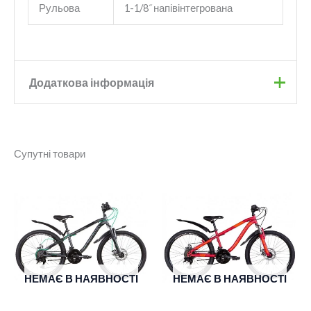
Рульова
1-1/8˝ напівінтегрована
Додаткова інформація
Бренд
TREK
Супутні товари
Колір
Black
Розмір рами
L
,
M
,
M/L
,
S
,
XL
,
XXL
Діаметр коліс
29"
НЕМАЄ В НАЯВНОСТІ
НЕМАЄ В НАЯВНОСТІ