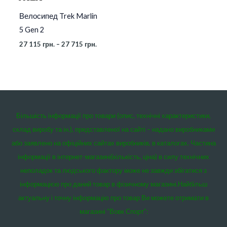
Велосипед Trek Marlin
5 Gen 2
27 115
грн.
–
27 715
грн.
Більшість інформації про товари (опис, технічні характеристики,
склад виробу та ін.), представленої на сайті – надано виробниками
або заявлено на офіційних сайтах виробників, в каталогах. Частина
інформації в інтернет-магазині(кількість, ціна) в силу технічних
неполадок та людського фактору може не завжди збігатися з
інформацією про даний товар в фізичному магазині.
Найбільш
актуальну і точну інформацію про товар Ви можете отримати в
магазині “Вовк Спорт”: