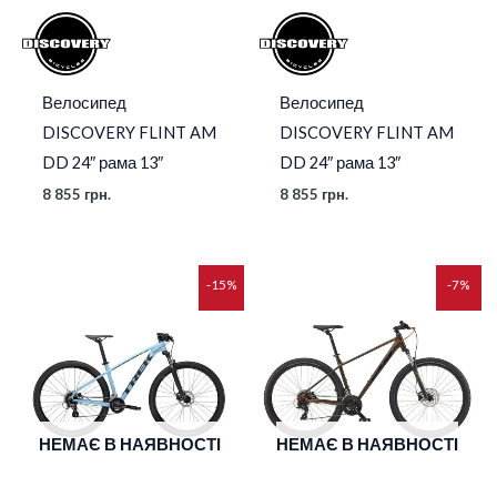
Велосипед
Велосипед
DISCOVERY FLINT AM
DISCOVERY FLINT AM
DD 24″ рама 13″
DD 24″ рама 13″
8 855
грн.
8 855
грн.
Оригінальна
Поточна
-15%
-7%
ціна:
ціна:
27
26
950 грн..
000 грн..
НЕМАЄ В НАЯВНОСТІ
НЕМАЄ В НАЯВНОСТІ