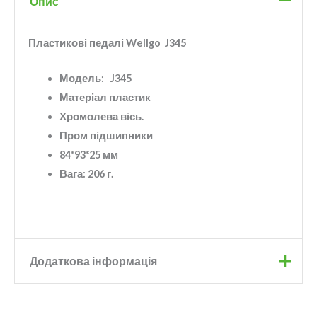
Опис
Пластикові педалі Wellgo J345
Модель: J345
Матеріал пластик
Хромолева вісь.
Пром підшипники
84*93*25 мм
Вага: 206 г.
Додаткова інформація
Бренд
Wellgo