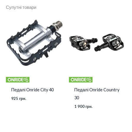
Супутні товари
Колір
Чорний
Матеріал
Пластик
Педалі Onride City 40
Педалі Onride Country
30
925
грн.
1 900
грн.