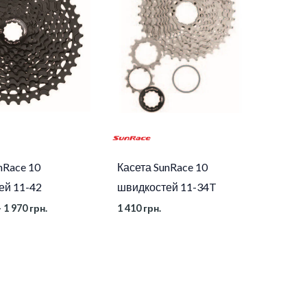
1
730 грн.
до
1
970 грн.
nRace 10
Касета SunRace 10
ей 11-42
швидкостей 11-34T
–
1 970
грн.
1 410
грн.