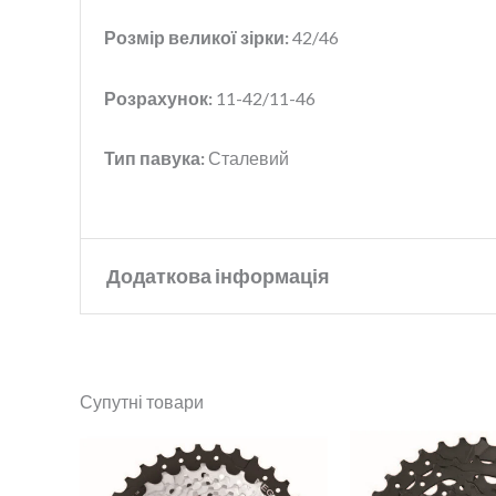
Розмір великої зірки:
42/46
Розрахунок:
11-42/11-46
Тип павука:
Сталевий
Додаткова інформація
Бренд
SunRace
Супутні товари
Колір
Silver
Розрахунок
11-42, 11-46
зірок