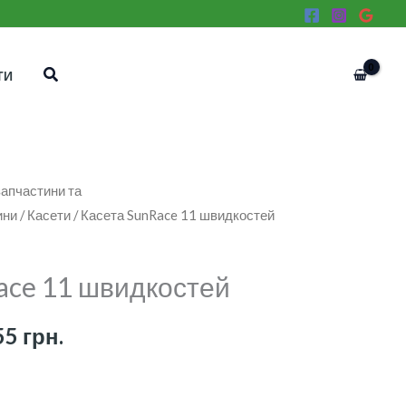
Пошук
ТИ
апчастини та
Діапазон
ини
/
Касети
/ Касета SunRace 11 швидкостей
цін:
від
ace 11 швидкостей
2
55
грн.
320 грн.
до