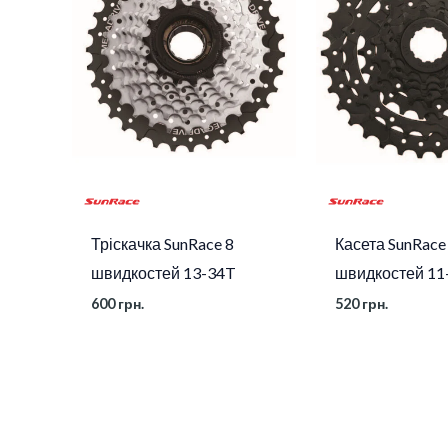
Тріскачка SunRace 8
Касета SunRace
швидкостей 13-34T
швидкостей 11
600
грн.
520
грн.