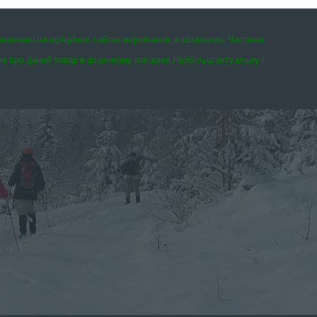
заявлено на офіційних сайтах виробників, в каталогах. Частина
єю про даний товар в фізичному магазині.
Найбільш актуальну і