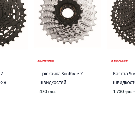
 7
Тріскачка SunRace 7
Касета Su
-28
швидкостей
швидкост
470
грн.
1 730
грн.