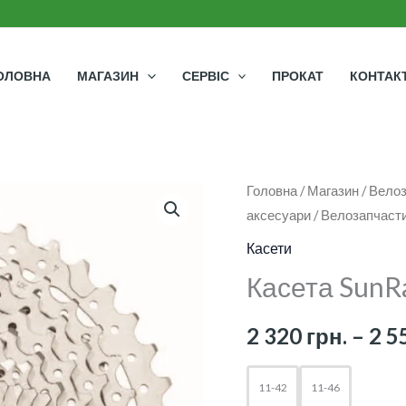
ОЛОВНА
МАГАЗИН
СЕРВІС
ПРОКАТ
КОНТАК
Касета
Головна
/
Магазин
/
Велоз
аксесуари
/
Велозапчаст
SunRace
11
Касети
швидкостей
Касета SunR
кількість
2 320
грн.
–
2 5
11-42
11-46