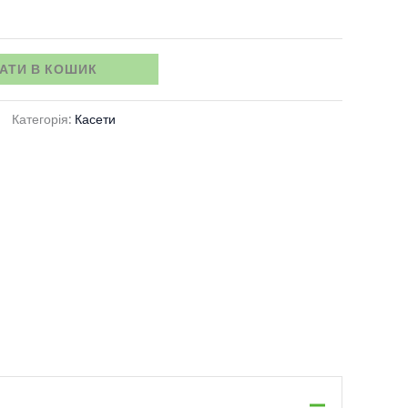
2
555 грн.
АТИ В КОШИК
Категорія:
Касети