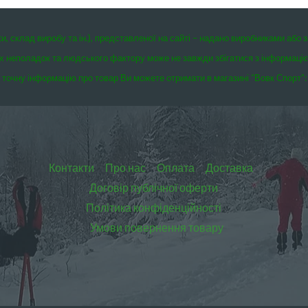
ки, склад виробу та ін.), представленої на сайті – надано виробниками або 
чних неполадок та людського фактору може не завжди збігатися з інформаці
точну інформацію про товар Ви можете отримати в магазині “Вовк Спорт”:
Контакти
Про нас
Оплата
Доставка
Договір публічної оферти
Політика конфіденційності
Умови повернення товару