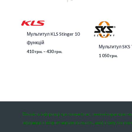
Мультитул KLS Stinger 10
функцій
Мультитул SKS
410
грн.
–
430
грн.
1 050
грн.
Більшість інформації про товари (опис, технічні характеристи
інформації в інтернет-магазині(кількість, ціна) в силу техні