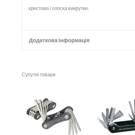
хрестова і плоска викрутки.
Додаткова інформація
Бренд
KLS
Супутні товари
Матеріал
Сталь CR-V
Діапазон
цін:
від
410 грн.
до
430 грн.