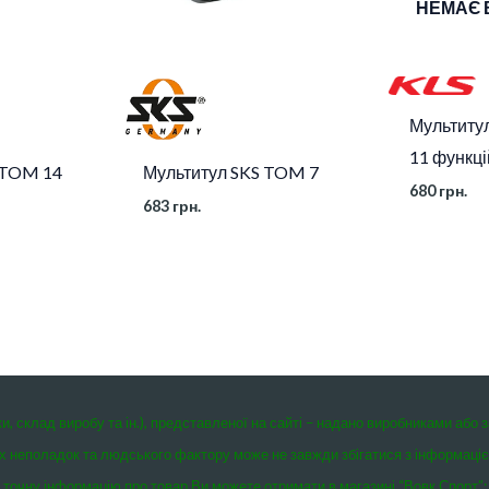
НЕМАЄ 
Мультитул
11 функці
 TOM 14
Мультитул SKS TOM 7
680
грн.
683
грн.
ки, склад виробу та ін.), представленої на сайті – надано виробниками або 
чних неполадок та людського фактору може не завжди збігатися з інформаці
точну інформацію про товар Ви можете отримати в магазині “Вовк Спорт”: