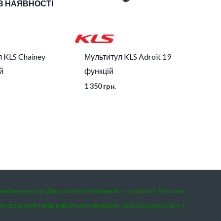
В НАЯВНОСТІ
 KLS Chainey
Мультитул KLS Adroit 19
й
функцій
1 350
грн.
заявлено на офіційних сайтах виробників, в каталогах. Частина
єю про даний товар в фізичному магазині.
Найбільш актуальну і