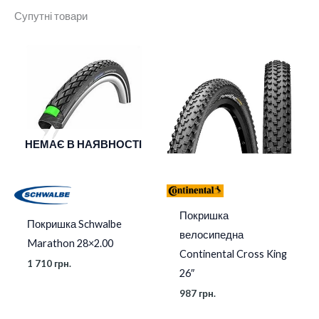
Супутні товари
Колір
Black
Діаметр коліс
27,5"
Розмір
27.5×2.00
НЕМАЄ В НАЯВНОСТІ
Покришка
Покришка Schwalbe
велосипедна
Marathon 28×2.00
Continental Cross King
1 710
грн.
26″
987
грн.