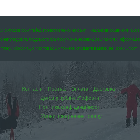
ки, склад виробу та ін.), представленої на сайті – надано виробниками або 
чних неполадок та людського фактору може не завжди збігатися з інформаці
точну інформацію про товар Ви можете отримати в магазині “Вовк Спорт”:
Контакти
Про нас
Оплата
Доставка
Договір публічної оферти
Політика конфіденційності
Умови повернення товару