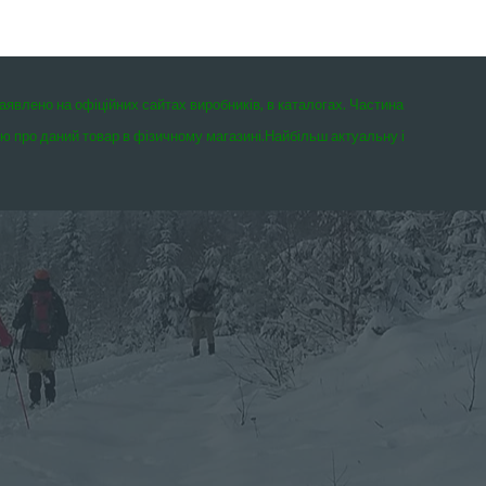
заявлено на офіційних сайтах виробників, в каталогах. Частина
єю про даний товар в фізичному магазині.
Найбільш актуальну і