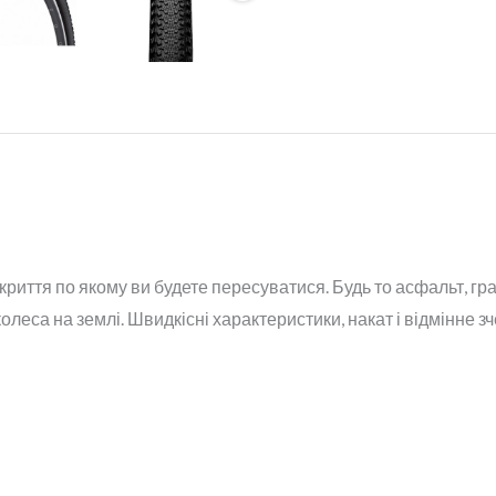
криття по якому ви будете пересуватися. Будь то асфальт, гр
леса на землі. Швидкісні характеристики, накат і відмінне зч