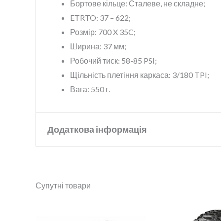
Бортове кільце: Сталеве, не складне;
ETRTO: 37 – 622;
Розмір: 700 X 35C;
Ширина: 37 мм;
Робочий тиск: 58-85 PSI;
Щільність плетіння каркаса: 3/180 TPI;
Вага: 550 г.
Додаткова інформація
Бренд
Continental
Супутні товари
Колір
Black
Діапазон
Діаметр коліс
28"
цін:
від