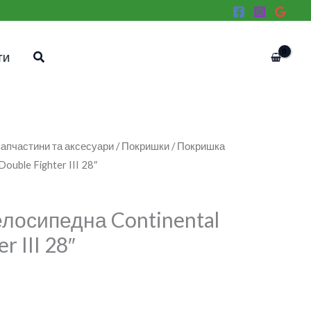
Пошук
ТИ
апчастини та аксесуари
/
Покришки
/ Покришка
ouble Fighter III 28″
лосипедна Continental
r III 28″