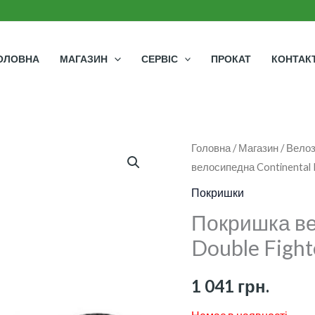
ОЛОВНА
МАГАЗИН
СЕРВІС
ПРОКАТ
КОНТАК
Головна
/
Магазин
/
Велоз
велосипедна Continental D
Покришки
Покришка ве
Double Fighte
1 041
грн.