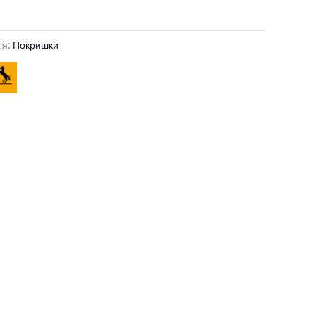
ія:
Покришки