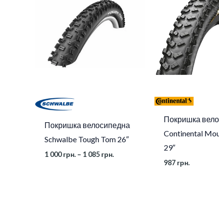
1
Розмір
700x35C
000 грн.
до
1
085 грн.
Покришка вел
Покришка велосипедна
Continental Mou
Schwalbe Tough Tom 26″
29″
1 000
грн.
–
1 085
грн.
987
грн.