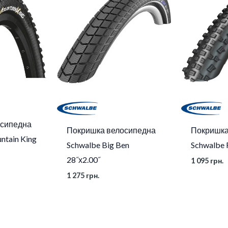
осипедна
Покришка велосипедна
Покришка
ntain King
Schwalbe Big Ben
Schwalbe 
28˝х2.00˝
1 095
грн.
1 275
грн.