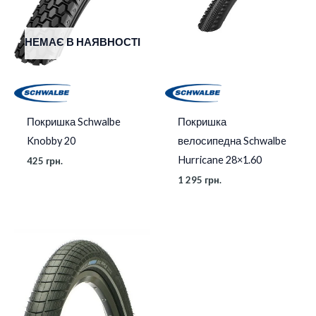
НЕМАЄ В НАЯВНОСТІ
Покришка Schwalbe
Покришка
Knobby 20
велосипедна Schwalbe
Hurricane 28×1.60
425
грн.
1 295
грн.
Діапазон
цін:
від
465 грн.
до
890 грн.