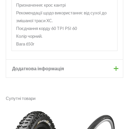
Призначення: крос кантрі
Рекомендації щодо використання: від сухої до
змішаної траси XC.
Поєднання корду 60 TPI PSI 60
Колір чорний.
Вага 650г
Додаткова інформація
Бренд
Maxxis
Супутні товари
Розмір
26×2.25
Діапазон
цін:
від
905 грн.
до