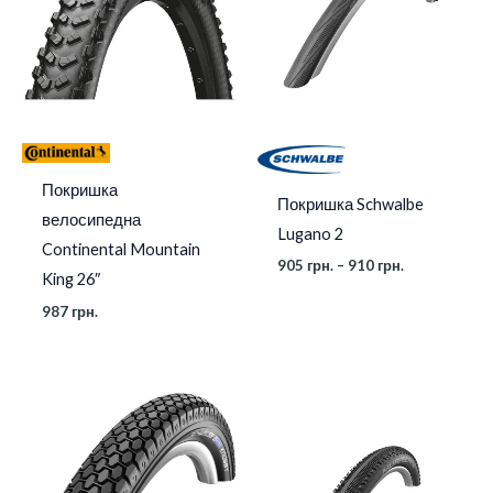
910 грн.
Покришка
Покришка Schwalbe
велосипедна
Lugano 2
Continental Mountain
905
грн.
–
910
грн.
King 26″
987
грн.