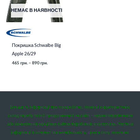
НЕМАЄ В НАЯВНОСТІ
Покришка Schwalbe Big
Apple 26/29
465
грн.
–
890
грн.
Більшість інформації про товари (опис, технічні характеристики,
склад виробу та ін.), представленої на сайті – надано виробниками
або заявлено на офіційних сайтах виробників, в каталогах. Частина
інформації в інтернет-магазині(кількість, ціна) в силу технічних