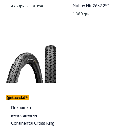
Nobby Nic 26×2.25″
475
грн.
–
530
грн.
1 380
грн.
Покришка
велосипедна
Continental Cross King