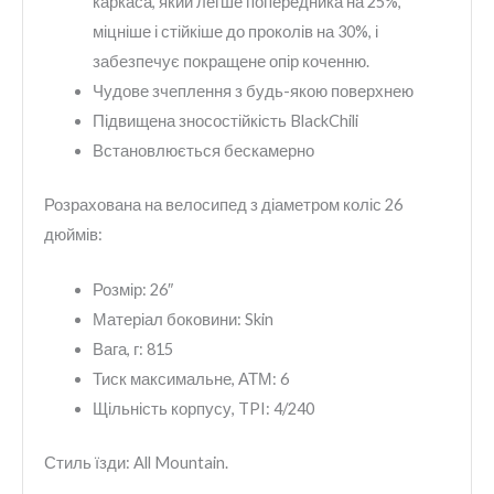
каркаса, який легше попередника на 25%,
міцніше і стійкіше до проколів на 30%, і
забезпечує покращене опір коченню.
Чудове зчеплення з будь-якою поверхнею
Підвищена зносостійкість BlackChili
Встановлюється бескамерно
Розрахована на велосипед з діаметром коліс 26
дюймів:
Розмір: 26″
Матеріал боковини: Skin
Вага, г: 815
Тиск максимальне, АТМ: 6
Щільність корпусу, TPI: 4/240
Стиль їзди: All Mountain.