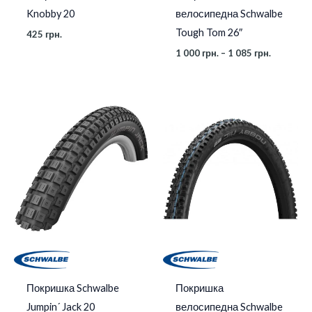
Knobby 20
велосипедна Schwalbe
Tough Tom 26″
425
грн.
1 000
грн.
–
1 085
грн.
Діапазон
цін:
від
475 грн.
до
530 грн.
Покришка Schwalbe
Покришка
Jumpin´ Jack 20
велосипедна Schwalbe