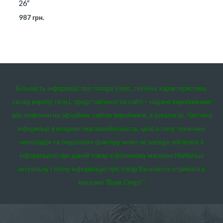
26″
987
грн.
Більшість інформації про товари (опис, технічні характеристики,
склад виробу та ін.), представленої на сайті – надано виробниками
або заявлено на офіційних сайтах виробників, в каталогах. Частина
інформації в інтернет-магазині(кількість, ціна) в силу технічних
неполадок та людського фактору може не завжди збігатися з
інформацією про даний товар в фізичному магазині.
Найбільш
актуальну і точну інформацію про товар Ви можете отримати в
магазині “Вовк Спорт”: