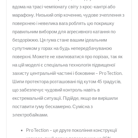
вдома на трасі чемпіонату світу з крос-кантрі або
марафону. Низький опір коченню, чудове зчеплення з
поверхнею і невелика вага роблять цю покришку
правильним вибором для агресивного катання по
бездоріжжю. Ця гума стане вашим ідеальним
супутником у горах на будь непередбачуваною
поверхні. Можете не хвилюватися про порізах, так як
на цій моделі є спеціальна технологія підвищеної
захисту центральній частині і боковини – ProTection.
Шипи протектора розташовані під кутом 45 градусів,
що забезпечує чудовий контроль навіть в
екстремальній ситуації. Підійде, якщо ви вирішили
поставити гуму бескамерно. Сумісна з
электробайками.
ProTection – це друге покоління конструкції