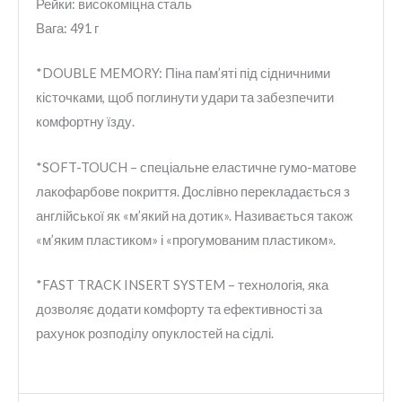
Рейки: високоміцна cталь
Вага: 491 г
*DOUBLE MEMORY: Піна пам’яті під сідничними
кісточками, щоб поглинути удари та забезпечити
комфортну їзду.
*SOFT-TOUCH – спеціальне еластичне гумо-матове
лакофарбове покриття. Дослівно перекладається з
англійської як «м’який на дотик». Називається також
«м’яким пластиком» і «прогумованим пластиком».
*FAST TRACK INSERT SYSTEM – технологія, яка
дозволяє додати комфорту та ефективності за
рахунок розподілу опуклостей на сідлі.