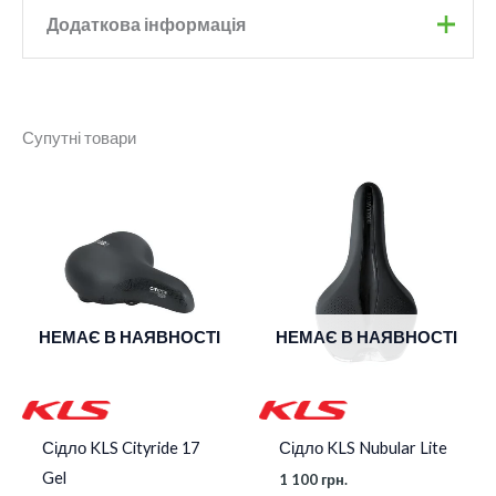
Додаткова інформація
Бренд
Onride
Супутні товари
Колір
Black
Діапазон
Ширина
186mm
цін:
від
1
400 грн.
до
1
500 грн.
НЕМАЄ В НАЯВНОСТІ
НЕМАЄ В НАЯВНОСТІ
Сідло KLS Cityride 17
Сідло KLS Nubular Lite
Gel
1 100
грн.