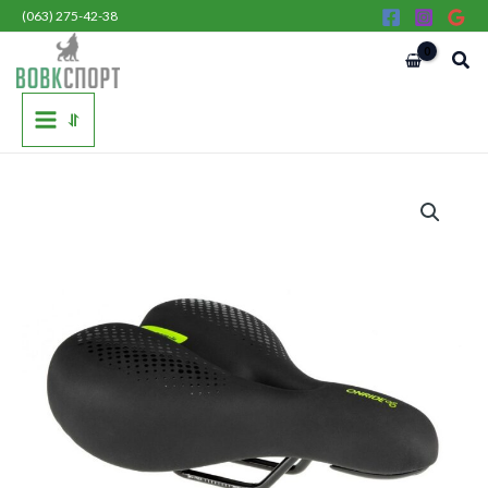
Перейти
(063) 275-42-38
до
Пош
вмісту
⥯