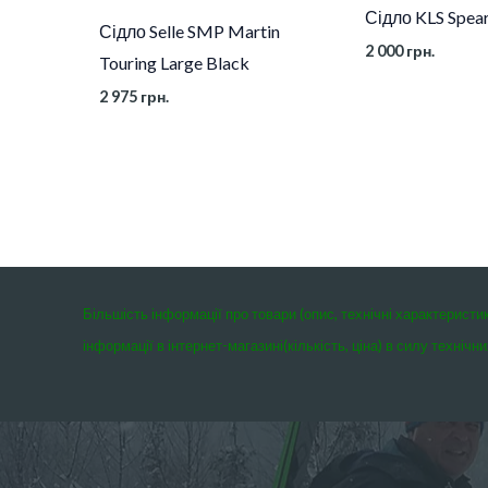
Сідло KLS Spear
Сідло Selle SMP Martin
2 000
грн.
Touring Large Black
2 975
грн.
Більшість інформації про товари (опис, технічні характеристи
інформації в інтернет-магазині(кількість, ціна) в силу техні