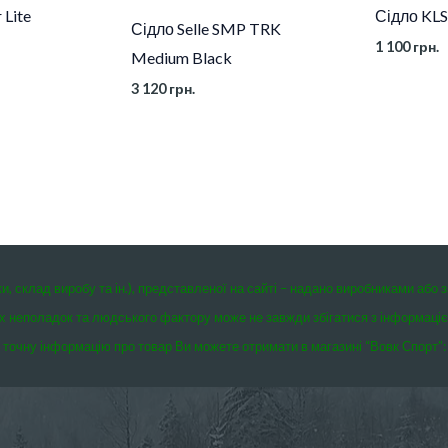
 Lite
Сідло KLS
Сідло Selle SMP TRK
1 100
грн.
Medium Black
3 120
грн.
ки, склад виробу та ін.), представленої на сайті – надано виробниками або 
чних неполадок та людського фактору може не завжди збігатися з інформаці
точну інформацію про товар Ви можете отримати в магазині “Вовк Спорт”: