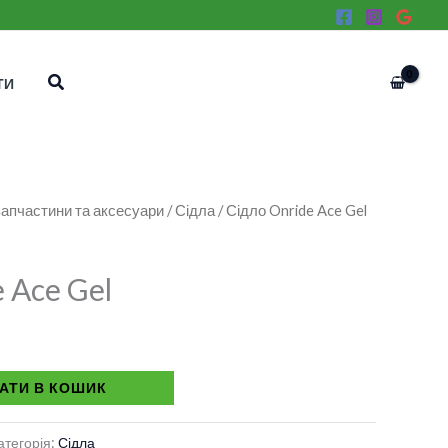
Пошук
ТИ
апчастини та аксесуари
/
Сідла
/ Сідло Onride Ace Gel
 Ace Gel
АТИ В КОШИК
атегорія:
Сідла