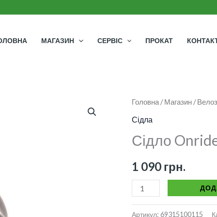
ОЛОВНА
МАГАЗИН
СЕРВІС
ПРОКАТ
КОНТАК
Сідло
Головна
/
Магазин
/
Велоз
Onride
Сідла
Ace
Сідло Onride
Gel
кількість
1 090
грн.
ДОД
Артикул:
69315100115
К