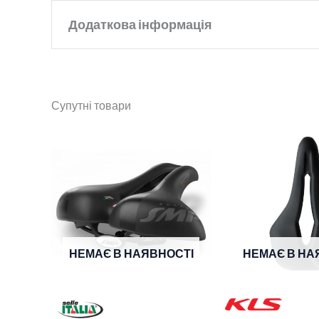
Додаткова інформація
Бренд
Onride
Супутні товари
Колір
Black
Ширина
198mm
НЕМАЄ В НАЯВНОСТІ
НЕМАЄ В НА