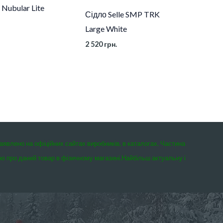
 Nubular Lite
Сідло Selle SMP TRK
Large White
2 520
грн.
заявлено на офіційних сайтах виробників, в каталогах. Частина
єю про даний товар в фізичному магазині.
Найбільш актуальну і