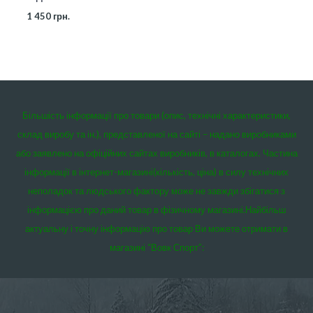
1 450
грн.
Більшість інформації про товари (опис, технічні характеристики,
склад виробу та ін.), представленої на сайті – надано виробниками
або заявлено на офіційних сайтах виробників, в каталогах. Частина
інформації в інтернет-магазині(кількість, ціна) в силу технічних
неполадок та людського фактору може не завжди збігатися з
інформацією про даний товар в фізичному магазині.
Найбільш
актуальну і точну інформацію про товар Ви можете отримати в
магазині “Вовк Спорт”: