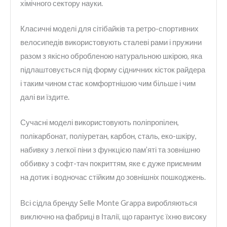
хімічного сектору науки.
Класичні моделі для сітібайків та ретро-спортивних
велосипедів використовують сталеві рами і пружини
разом з якісно обробленою натуральною шкірою, яка
підлаштовується під форму сідничних кісток райдера
і таким чином стає комфортнішою чим більше і чим
далі ви їздите.
Сучасні моделі використовують поліпропілен,
полікарбонат, поліуретан, карбон, сталь, еко-шкіру,
набивку з легкої піни з функцією пам’яті та зовнішню
оббивку з софт-тач покриттям, яке є дуже приємним
на дотик і водночас стійким до зовнішніх пошкоджень.
Всі сідла бренду Selle Monte Grappa виробляються
виключно на фабриці в Італії, що гарантує їхню високу