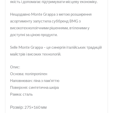
якість і допомагає підтримувати місцеву економіку.
Нещодавно Monte Grappa з метою розширення
асортименту запустила суббренд BMG з
високотехнолоігчними рішеннями, втіленими у
доступні за ціною продукти.
Selle Monte Grappa – це синергія італійських традицій
майстрів і високих технологій.
Опис:
Основа: поліпропілен
Наповнювач: піна з пам’яттю
Поверхня: синтетична шкіра
Рамка: сталь
Розмір: 275×160 мм