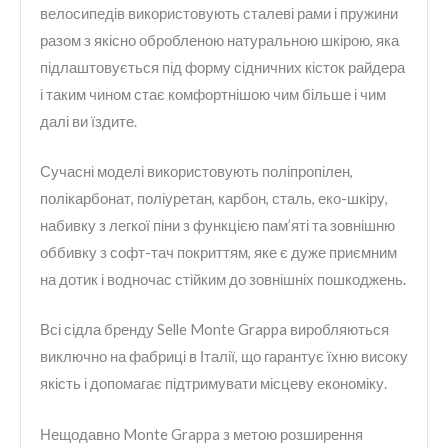
велосипедів використовують сталеві рами і пружини
разом з якісно обробленою натуральною шкірою, яка
підлаштовується під форму сідничних кісток райдера
і таким чином стає комфортнішою чим більше і чим
далі ви їздите.
Сучасні моделі використовують поліпропілен,
полікарбонат, поліуретан, карбон, сталь, еко-шкіру,
набивку з легкої піни з функцією пам’яті та зовнішню
оббивку з софт-тач покриттям, яке є дуже приємним
на дотик і водночас стійким до зовнішніх пошкоджень.
Всі сідла бренду Selle Monte Grappa виробляються
виключно на фабриці в Італії, що гарантує їхню високу
якість і допомагає підтримувати місцеву економіку.
Нещодавно Monte Grappa з метою розширення