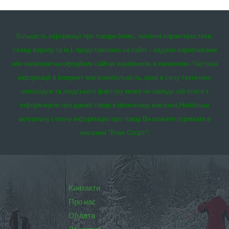
Більшість інформації про товари (опис, технічні характеристики,
склад виробу та ін.), представленої на сайті – надано виробниками
або заявлено на офіційних сайтах виробників, в каталогах. Частина
інформації в інтернет-магазині(кількість, ціна) в силу технічних
неполадок та людського фактору може не завжди збігатися з
інформацією про даний товар в фізичному магазині.
Найбільш
актуальну і точну інформацію про товар Ви можете отримати в
магазині “Вовк Спорт”:
Контакти
Про нас
Оплата