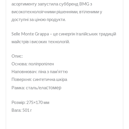
асортименту запустила суббренд BMG з
високотехнолоігчними рішеннями, втіленими у
доступні за ціною продукти.
Selle Monte Grappa – це синергія італійських традицій
майстрів і високих технологій.
Опис:
Основа: поліпропілен
Наповнювач: піна з пам’яттю
Поверхня: синтетична шкіра
стомер
Рамка: сталь/ела
Розмір: 275×170 мм
Вага: 501 г